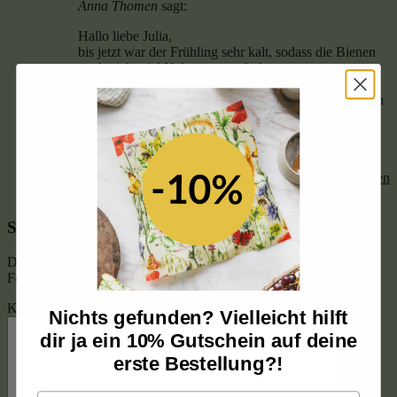
Anna Thomen
sagt:
Hallo liebe Julia,
bis jetzt war der Frühling sehr kalt, sodass die Bienen
noch nicht viel Nektar sammeln konnten.
Gerne kannst du im Sommer bei uns im Shop
nachschauen, ob wir einen Honig vom Frühling ernten
konnten.
Viele Grüße,
vom little bee fresh Team
6. Mai 2021 um 9:39
Pingback:
Oxymel: Der
Antworten
leckere Honig-Trunk aus der Antike – Little Bee Fresh
Schreibe einen Kommentar
Deine E-Mail-Adresse wird nicht veröffentlicht.
Erforderliche
Felder sind mit
*
markiert
Kommentar
*
Nichts gefunden? Vielleicht hilft
dir ja ein 10% Gutschein auf deine
erste Bestellung?!