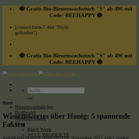
Skip
🐝 Gratis Bio-Bienenwachstuch "S" ab 49€ mit
to
Code: BEEHAPPY 🐝
content
[contact-form-7 404 "Nicht
gefunden"]
🐝 Gratis Bio-Bienenwachstuch "S" ab 49€ mit
Code: BEEHAPPY 🐝
Suche
nach:
Bienen
Bienenwachstücher
Brotbeutel
Wissenswertes über Honig: 5 spannende
Bienenprodukte
Fakten
Shop
Black Week
NEUE PRODUKTE
Veröffentlicht am
9. April 2021
29. November 2021
von
Carmen