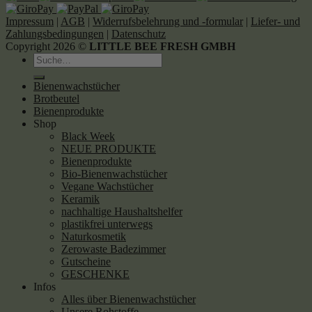
Impressum
|
AGB
|
Widerrufsbelehrung und -formular
|
Liefer- und
Zahlungsbedingungen
|
Datenschutz
Copyright 2026 ©
LITTLE BEE FRESH GMBH
Suche
nach:
Bienenwachstücher
Brotbeutel
Bienenprodukte
Shop
Black Week
NEUE PRODUKTE
Bienenprodukte
Bio-Bienenwachstücher
Vegane Wachstücher
Keramik
nachhaltige Haushaltshelfer
plastikfrei unterwegs
Naturkosmetik
Zerowaste Badezimmer
Gutscheine
GESCHENKE
Infos
Alles über Bienenwachstücher
Unsere Rohstoffe