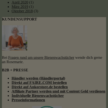
April 2020
(1)
März 2019
(1)
Oktober 2018
(3)
KUNDENSUPPORT
Bei
Fragen rund um unsere Bienenwachstücher
wende dich gerne
an Rosemarie.
B2B + PRESSE
Händler werden (Händlerportal)
Direkt auf FAIRE.COM bestellen
Direkt auf Ankorstore.de bestellen
Affiliate Partner werden und mit Content Geld
verdienen
Individuelle Bienenwachstücher
Presseinformationen