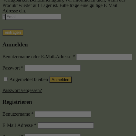
Produkt wieder auf Lager ist. Bitte trage eine gültige E-Mail-
Adresse ein.
eintragen
Anmelden
Benutzername oder E-Mail-Adresse
*
Passwort
*
Angemeldet bleiben
Anmelden
Passwort vergessen?
Registrieren
Benutzername
*
E-Mail-Adresse
*