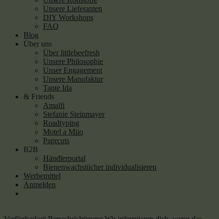
Unsere Lieferanten
DIY Workshops
FAQ
Blog
Über uns
Über littlebeefresh
Unsere Philosophie
Unser Engagement
Unsere Manufaktur
Tante Ida
& Friends
Amalfi
Stefanie Steinmayer
Roadtyping
Motel a Miio
Paprcuts
B2B
Händlerportal
Bienenwachstücher individualisieren
Werbemittel
Anmelden
Verfügbarkeit Benachrichtigung
Wir informieren dich, wenn das