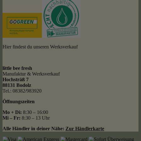
Hier findest du unseren Werksverkauf
little bee fresh
Manufaktur & Werksverkauf
Hochsträß 7
88131 Bodolz
Tel.: 08382/983920
Öffnungszeiten
Mo + Di:
8:30 – 16:00
Mi – Fr:
8:30 – 13 Uhr
Alle Händler in deiner Nähe:
Zur Händlerkarte