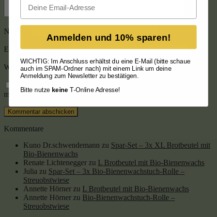
Email
Name
*
Anmelden und 10% sparen!
E-Mail-Adresse
*
WICHTIG: Im Anschluss erhältst du eine E-Mail (bitte schaue
Website
auch im SPAM-Ordner nach) mit einem Link um deine
Anmeldung zum Newsletter zu bestätigen.
Name, E-Mail-Adresse und Website in diesem Browser für
Bitte nutze
keine
T-Online Adresse!
meinen nächsten Kommentar speichern.
Kommentare
Kuno Dr.schwendemann
zu
Spar-Set – 3x XL Brotbeutel mit
Bio-Bienenwachs
Renate Lichtenegger
zu
L Brotbeutel mit Bio-Bienenwachs
Julia
zu
Spar-Set – 3x Bio-Bienenwachstuch-Rolle –
Streuobstwiese
Annette Hörner
zu
L Brotbeutel mit Bio-Bienenwachs
Annette Hörner
zu
Bio-Bienenwachstuch-Rolle –
Streuobstwiese