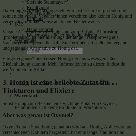
Stefanie Steinmayer
Roadtyping
Da Honig von Bienen hergestellt wird, ist er ein Tierprodukt und
Motel a Miio
somit nicht vegan. Veganer*innen verzehren also keinen Honig und
Paprcuts
verwenden normalerweise auch kein Bienenwachs.
B2B
Händlerportal
Vegane Alternativen zu Honig sind zum Beispiel Ahornsirup
Bienenwachstücher individualisieren
(problematisch ist hier allerdings der lange Transportweg aus
Werbemittel
Kanada) oder Agavendicksaft. Zuckerrübensaft stellt eine vegane
und
regionale Alternative
zu Honig dar.
Suche
nach:
Einige Veganer*innen essen Honig, der aus wesengemäßer
Bienenhaltung stammt. Mehr Informationen zu dieser, findest du
weiter unten im Artikel.
3. Honig ist eine beliebte Zutat für
Es befinden sich keine Produkte im Warenkorb.
Tinkturen und Elixiere
Warenkorb
So ist Honig zum Beispiel eine wichtige Zutat von Oxymel.
Es befinden sich keine Produkte im Warenkorb.
Aber was genau ist Oxymel?
Oxymel (auch Sauerhonig genannt) wird aus Honig, Apfelessig und
verschiedenen Kräutern hergestellt, hat eine lange Tradition und