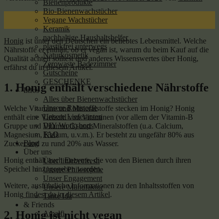
Bienenprodukte
Bio-Bienenwachstücher
09
Vegane Wachstücher
Apr.
Keramik
nachhaltige Haushaltshelfer
Honig
ist unter den Deutschen ein beliebtes Lebensmittel. Welche
plastikfrei unterwegs
Nährstoffe er enthält, ob er vegan ist, warum du beim Kauf auf die
Naturkosmetik
Qualität achten solltest und anderes Wissenswertes über Honig,
Zerowaste Badezimmer
erfährst du in diesem Artikel.
Gutscheine
GESCHENKE
1. Honig enthält verschiedene Nährstoffe
Infos
Alles über Bienenwachstücher
Unsere Rohstoffe
Welche Vitamine und Mineralstoffe stecken im Honig? Honig
Unsere Lieferanten
enthält eine Vielzahl von Vitaminen (vor allem der Vitamin-B
DIY Workshops
Gruppe und Vitamin C) und Mineralstoffen (u.a. Calcium,
FAQ
Magnesium, Kalium, u.v.m.). Er besteht zu ungefähr 80% aus
Blog
Zucker und zu rund 20% aus Wasser.
Über uns
Honig enthält auch Enzyme, die von den Bienen durch ihren
Über littlebeefresh
Speichel hinzugegeben werden.
Unsere Philosophie
Unser Engagement
Weitere, ausführliche Informationen zu den Inhaltsstoffen von
Unsere Manufaktur
Honig
findest du in diesem Artikel
.
Tante Ida
& Friends
2. Honig ist nicht vegan
Amalfi