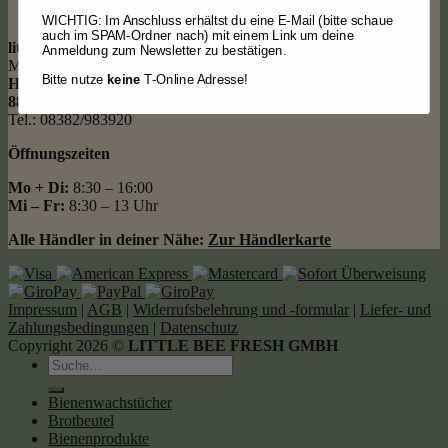
WICHTIG: Im Anschluss erhältst du eine E-Mail (bitte schaue
auch im SPAM-Ordner nach) mit einem Link um deine
little bee fresh
Anmeldung zum Newsletter zu bestätigen.
Manufaktur & Werksverkauf
Bitte nutze
keine
T-Online Adresse!
Hochsträß 7
88131 Bodolz
Tel.: 08382/983920
Öffnungszeiten
Mo + Di:
8:30 – 16:00
Mi – Fr:
8:30 – 13 Uhr
Alle Händler in deiner Nähe:
Zur Händlerkarte
Impressum
|
AGB
|
Widerrufsbelehrung und -formular
|
Liefer- und
Zahlungsbedingungen
|
Datenschutz
Copyright 2026 ©
LITTLE BEE FRESH GMBH
Suche
nach:
Bienenwachstücher
Brotbeutel
Bienenprodukte