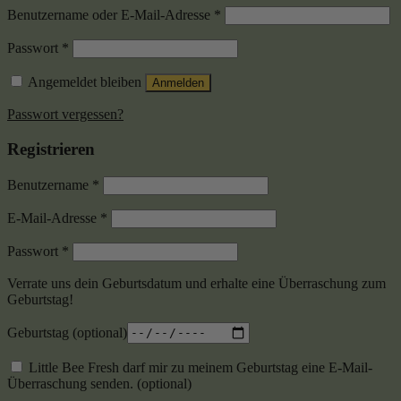
Benutzername oder E-Mail-Adresse
*
Passwort
*
Angemeldet bleiben
Anmelden
Passwort vergessen?
Registrieren
Benutzername
*
E-Mail-Adresse
*
Passwort
*
Verrate uns dein Geburtsdatum und erhalte eine Überraschung zum
Geburtstag!
Geburtstag
(optional)
Little Bee Fresh darf mir zu meinem Geburtstag eine E-Mail-
Überraschung senden.
(optional)