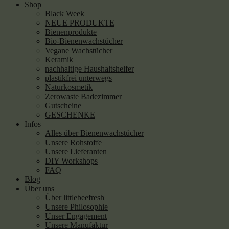
Shop
Black Week
NEUE PRODUKTE
Bienenprodukte
Bio-Bienenwachstücher
Vegane Wachstücher
Keramik
nachhaltige Haushaltshelfer
plastikfrei unterwegs
Naturkosmetik
Zerowaste Badezimmer
Gutscheine
GESCHENKE
Infos
Alles über Bienenwachstücher
Unsere Rohstoffe
Unsere Lieferanten
DIY Workshops
FAQ
Blog
Über uns
Über littlebeefresh
Unsere Philosophie
Unser Engagement
Unsere Manufaktur