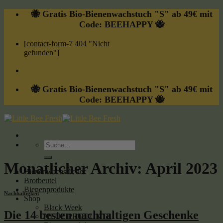
Skip
🐝 Gratis Bio-Bienenwachstuch "S" ab 49€ mit
to
Code: BEEHAPPY 🐝
content
[contact-form-7 404 "Nicht
gefunden"]
🐝 Gratis Bio-Bienenwachstuch "S" ab 49€ mit
Code: BEEHAPPY 🐝
Suche
nach:
Monatlicher Archiv:
April 2023
Bienenwachstücher
Brotbeutel
Bienenprodukte
Nachhaltigkeit
Shop
Black Week
Die 14 besten nachhaltigen Geschenke
NEUE PRODUKTE