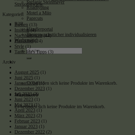
Stefanie Steinmayer
Streuobstwiese
Roadtyping
Motel a Miio
Kategorien
Paprcuts
B2B
Bienen
(13)
Händlerportal
Insights
(4)
Bienenwachstücher individualisieren
Nachhaltigkeit
(44)
Werbemittel
Plastikfrei
(24)
Style
(1)
Suche
Tante Ida's Tipps
(3)
nach:
Archiv
August 2025
(1)
Juni 2025
(1)
Es befinden sich keine Produkte im Warenkorb.
Januar 2024
(1)
Dezember 2023
(1)
Juli 2023
(2)
Warenkorb
Juni 2023
(1)
Mai 2023
(1)
Es befinden sich keine Produkte im Warenkorb.
April 2023
(1)
März 2023
(2)
Februar 2023
(1)
Januar 2023
(1)
Dezember 2022
(2)