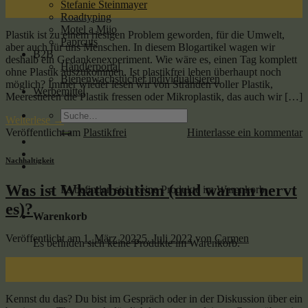
Stefanie Steinmayer
März
Roadtyping
Motel a Miio
Plastik ist zu einem riesigen Problem geworden, für die Umwelt,
Paprcuts
aber auch für uns Menschen. In diesem Blogartikel wagen wir
B2B
deshalb ein Gedankenexperiment. Wie wäre es, einen Tag komplett
Händlerportal
ohne Plastik auszukommen. Ist plastikfrei leben überhaupt noch
Bienenwachstücher individualisieren
möglich? Immer wieder lesen wir von Stränden voller Plastik,
Werbemittel
Meerestieren die Plastik fressen oder Mikroplastik, das auch wir […]
Suche
Weiterlese
→
nach:
Veröffentlicht am
Plastikfrei
Hinterlasse ein kommentar
Nachhaltigkeit
Was ist Whataboutism (und warum nervt
Es befinden sich keine Produkte im Warenkorb.
es)?
Warenkorb
Veröffentlicht am
1. März 2022
5. Juli 2022
von
Carmen
Es befinden sich keine Produkte im Warenkorb.
01
März
Kennst du das? Du bist im Gespräch oder in der Diskussion über ein