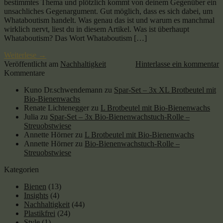
bestimmtes Thema und plötzlich kommt von deinem Gegenüber ein
unsachliches Gegenargument. Gut möglich, dass es sich dabei, um
Whataboutism handelt. Was genau das ist und warum es manchmal
wirklich nervt, liest du in diesem Artikel. Was ist überhaupt
Whataboutism? Das Wort Whataboutism […]
Weiterlese
→
Veröffentlicht am
Nachhaltigkeit
Hinterlasse ein kommentar
Kommentare
Kuno Dr.schwendemann
zu
Spar-Set – 3x XL Brotbeutel mit
Bio-Bienenwachs
Renate Lichtenegger
zu
L Brotbeutel mit Bio-Bienenwachs
Julia
zu
Spar-Set – 3x Bio-Bienenwachstuch-Rolle –
Streuobstwiese
Annette Hörner
zu
L Brotbeutel mit Bio-Bienenwachs
Annette Hörner
zu
Bio-Bienenwachstuch-Rolle –
Streuobstwiese
Kategorien
Bienen
(13)
Insights
(4)
Nachhaltigkeit
(44)
Plastikfrei
(24)
Style
(1)