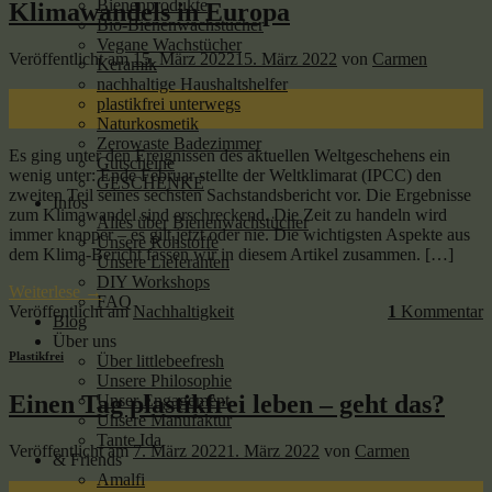
Bienenprodukte
Klimawandels in Europa
Bio-Bienenwachstücher
Vegane Wachstücher
Veröffentlicht am
15. März 2022
15. März 2022
von
Carmen
Keramik
nachhaltige Haushaltshelfer
15
plastikfrei unterwegs
März
Naturkosmetik
Zerowaste Badezimmer
Es ging unter den Ereignissen des aktuellen Weltgeschehens ein
Gutscheine
wenig unter: Ende Februar stellte der Weltklimarat (IPCC) den
GESCHENKE
zweiten Teil seines sechsten Sachstandsbericht vor. Die Ergebnisse
Infos
zum Klimawandel sind erschreckend. Die Zeit zu handeln wird
Alles über Bienenwachstücher
immer knapper – es gilt jetzt oder nie. Die wichtigsten Aspekte aus
Unsere Rohstoffe
dem Klima-Bericht fassen wir in diesem Artikel zusammen. […]
Unsere Lieferanten
DIY Workshops
Weiterlese
→
FAQ
Veröffentlicht am
Nachhaltigkeit
1
Kommentar
Blog
Über uns
Plastikfrei
Über littlebeefresh
Unsere Philosophie
Einen Tag plastikfrei leben – geht das?
Unser Engagement
Unsere Manufaktur
Tante Ida
Veröffentlicht am
7. März 2022
1. März 2022
von
Carmen
& Friends
Amalfi
07