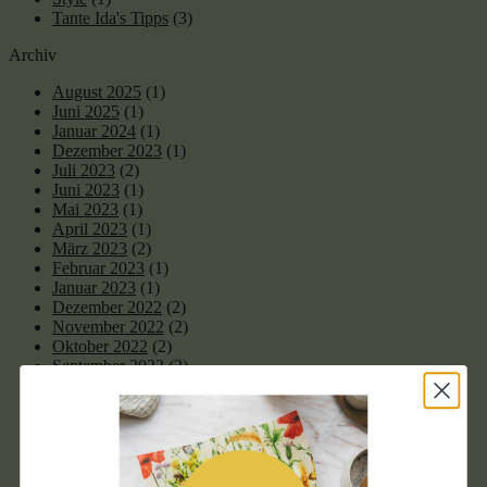
Tante Ida's Tipps
(3)
Archiv
August 2025
(1)
Juni 2025
(1)
Januar 2024
(1)
Dezember 2023
(1)
Juli 2023
(2)
Juni 2023
(1)
Mai 2023
(1)
April 2023
(1)
März 2023
(2)
Februar 2023
(1)
Januar 2023
(1)
Dezember 2022
(2)
November 2022
(2)
Oktober 2022
(2)
September 2022
(2)
August 2022
(2)
Juli 2022
(3)
Mai 2022
(3)
April 2022
(1)
März 2022
(3)
Januar 2022
(2)