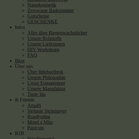
Naturkosmetik
Zerowaste Badezimmer
Gutscheine
GESCHENKE
Infos
Alles über Bienenwachstücher
Unsere Rohstoffe
Unsere Lieferanten
DIY Workshops
FAQ
Blog
Über uns
Über littlebeefresh
Unsere Philosophie
Unser Engagement
Unsere Manufaktur
Tante Ida
& Friends
Amalfi
Stefanie Steinmayer
Roadtyping
Motel a Miio
Paprcuts
B2B
Händlerportal