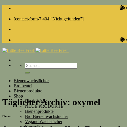
Skip
🐝 
to
content
[contact-form-7 404 "Nicht gefunden"]
🐝 
Suche
nach:
Bienenwachstücher
Brotbeutel
Bienenprodukte
Shop
Täglicher Archiv:
oxymel
Black Week
NEUE PRODUKTE
Bienenprodukte
Bio-Bienenwachstücher
Bienen
Vegane Wachstücher
Keramik