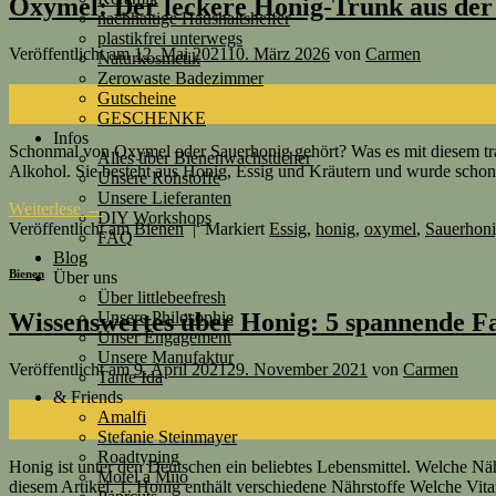
Oxymel: Der leckere Honig-Trunk aus der
nachhaltige Haushaltshelfer
plastikfrei unterwegs
Veröffentlicht am
12. Mai 2021
10. März 2026
von
Carmen
Naturkosmetik
Zerowaste Badezimmer
12
Gutscheine
Mai
GESCHENKE
Infos
Schonmal von Oxymel oder Sauerhonig gehört? Was es mit diesem trad
Alles über Bienenwachstücher
Alkohol. Sie besteht aus Honig, Essig und Kräutern und wurde schon
Unsere Rohstoffe
Unsere Lieferanten
Weiterlese
→
DIY Workshops
Veröffentlicht am
Bienen
|
Markiert
Essig
,
honig
,
oxymel
,
Sauerhon
FAQ
Blog
Bienen
Über uns
Über littlebeefresh
Unsere Philosophie
Wissenswertes über Honig: 5 spannende F
Unser Engagement
Unsere Manufaktur
Veröffentlicht am
9. April 2021
29. November 2021
von
Carmen
Tante Ida
& Friends
09
Amalfi
Apr.
Stefanie Steinmayer
Roadtyping
Honig ist unter den Deutschen ein beliebtes Lebensmittel. Welche Nähr
Motel a Miio
diesem Artikel. 1. Honig enthält verschiedene Nährstoffe Welche Vit