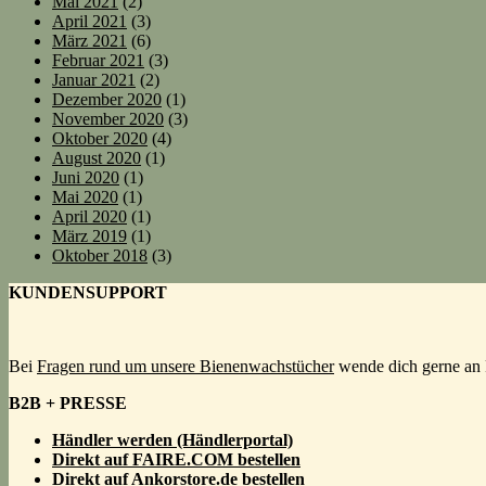
Mai 2021
(2)
April 2021
(3)
März 2021
(6)
Februar 2021
(3)
Januar 2021
(2)
Dezember 2020
(1)
November 2020
(3)
Oktober 2020
(4)
August 2020
(1)
Juni 2020
(1)
Mai 2020
(1)
April 2020
(1)
März 2019
(1)
Oktober 2018
(3)
KUNDENSUPPORT
Bei
Fragen rund um unsere Bienenwachstücher
wende dich gerne an 
B2B + PRESSE
Händler werden (Händlerportal)
Direkt auf FAIRE.COM bestellen
Direkt auf Ankorstore.de bestellen