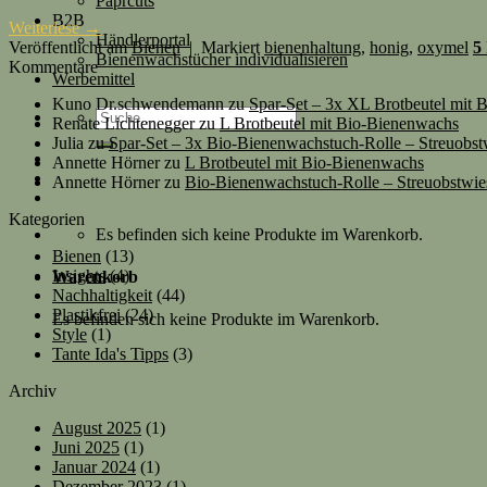
Paprcuts
B2B
Weiterlese
→
Händlerportal
Veröffentlicht am
Bienen
|
Markiert
bienenhaltung
,
honig
,
oxymel
5
Bienenwachstücher individualisieren
Kommentare
Werbemittel
Kuno Dr.schwendemann
zu
Spar-Set – 3x XL Brotbeutel mit
Suche
Renate Lichtenegger
zu
L Brotbeutel mit Bio-Bienenwachs
nach:
Julia
zu
Spar-Set – 3x Bio-Bienenwachstuch-Rolle – Streuobst
Annette Hörner
zu
L Brotbeutel mit Bio-Bienenwachs
Annette Hörner
zu
Bio-Bienenwachstuch-Rolle – Streuobstwie
Kategorien
Es befinden sich keine Produkte im Warenkorb.
Bienen
(13)
Insights
(4)
Warenkorb
Nachhaltigkeit
(44)
Plastikfrei
(24)
Es befinden sich keine Produkte im Warenkorb.
Style
(1)
Tante Ida's Tipps
(3)
Archiv
August 2025
(1)
Juni 2025
(1)
Januar 2024
(1)
Dezember 2023
(1)