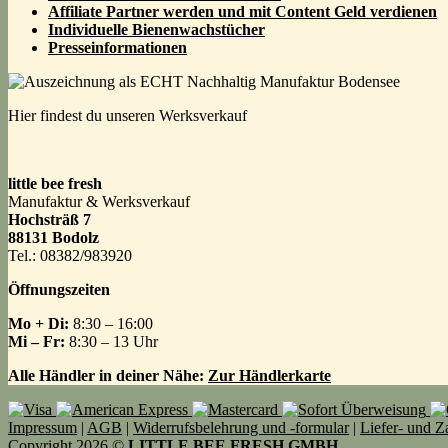
Affiliate Partner werden und mit Content Geld
verdienen
Individuelle Bienenwachstücher
Presseinformationen
Hier findest du unseren Werksverkauf
little bee fresh
Manufaktur & Werksverkauf
Hochsträß 7
88131 Bodolz
Tel.: 08382/983920
Öffnungszeiten
Mo + Di:
8:30 – 16:00
Mi – Fr:
8:30 – 13 Uhr
Alle Händler in deiner Nähe:
Zur Händlerkarte
Impressum
|
AGB
|
Widerrufsbelehrung und -formular
|
Liefer- und 
Copyright 2026 ©
LITTLE BEE FRESH GMBH