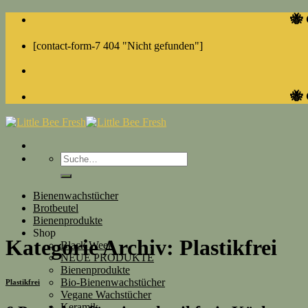
Skip
🐝 
to
content
[contact-form-7 404 "Nicht gefunden"]
🐝 
Suche
nach:
Bienenwachstücher
Brotbeutel
Bienenprodukte
Shop
Kategorie Archiv:
Plastikfrei
Black Week
NEUE PRODUKTE
Bienenprodukte
Bio-Bienenwachstücher
Plastikfrei
Vegane Wachstücher
Keramik