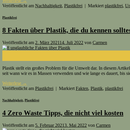
Weiterlese
→
Veröffentlicht am
Nachhaltigkeit
,
Plastikfrei
|
Markiert
plastikfrei
,
Un
Plastikfrei
8 Fakten über Plastik, die du kennen sollte
Veröffentlicht am
2. März 2021
14. Juli 2022
von
Carmen
02
März
Plastik stellt ein großes Problem für die Umwelt dar. In diesem Arti
seit wann wir es in Massen verwenden und wie lange es dauert, bis si
Weiterlese
→
Veröffentlicht am
Plastikfrei
|
Markiert
Fakten
,
Plastik
,
plastikfrei
Nachhaltigkeit
,
Plastikfrei
4 Zero Waste Tipps, die nicht viel kosten
Veröffentlicht am
5. Februar 2021
3. Mai 2022
von
Carmen