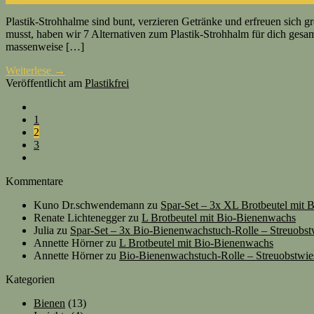
Plastik-Strohhalme sind bunt, verzieren Getränke und erfreuen sich gr
musst, haben wir 7 Alternativen zum Plastik-Strohhalm für dich gesam
massenweise […]
Weiterlese
→
Veröffentlicht am
Plastikfrei
1
2
3
Kommentare
Kuno Dr.schwendemann
zu
Spar-Set – 3x XL Brotbeutel mit
Renate Lichtenegger
zu
L Brotbeutel mit Bio-Bienenwachs
Julia
zu
Spar-Set – 3x Bio-Bienenwachstuch-Rolle – Streuobst
Annette Hörner
zu
L Brotbeutel mit Bio-Bienenwachs
Annette Hörner
zu
Bio-Bienenwachstuch-Rolle – Streuobstwie
Kategorien
Bienen
(13)