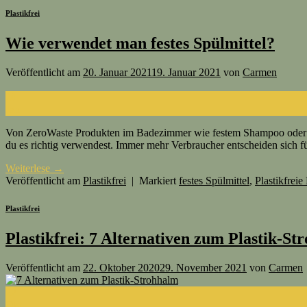
Plastikfrei
Wie verwendet man festes Spülmittel?
Veröffentlicht am
20. Januar 2021
19. Januar 2021
von
Carmen
20
Jan.
Von ZeroWaste Produkten im Badezimmer wie festem Shampoo oder Dusc
du es richtig verwendest. Immer mehr Verbraucher entscheiden sich f
Weiterlese
→
Veröffentlicht am
Plastikfrei
|
Markiert
festes Spülmittel
,
Plastikfrei
Plastikfrei
Plastikfrei: 7 Alternativen zum Plastik-St
Veröffentlicht am
22. Oktober 2020
29. November 2021
von
Carmen
22
Okt.