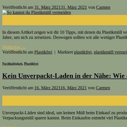
Veröffentlicht am
31. März 2021
31. März 2021
von
Carmen
31
März
In diesem Artikel zeigen wir dir 10 Tipps, mit denen du Plastikmüll ve
Jahre, um sich zu zersetzen. Deswegen sollten wir alle weniger Plas
Weiterlese
→
Veröffentlicht am
Plastikfrei
|
Markiert
plastikfrei
,
plastikmüll verme
Nachhaltigkeit
,
Plastikfrei
Kein Unverpackt-Laden in der Nähe: Wie 
Veröffentlicht am
16. März 2021
16. März 2021
von
Carmen
16
März
Unverpackt-Läden sind ideal, um keinen Müll beim Einkauf zu produz
Verpackungsmüll sparen kannst. Beim Einkaufen entsteht viel Plastik