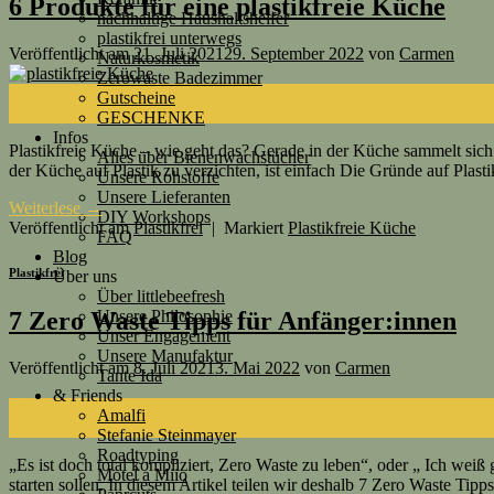
6 Produkte für eine plastikfreie Küche
nachhaltige Haushaltshelfer
plastikfrei unterwegs
Veröffentlicht am
21. Juli 2021
29. September 2022
von
Carmen
Naturkosmetik
Zerowaste Badezimmer
21
Gutscheine
Juli
GESCHENKE
Infos
Plastikfreie Küche – wie geht das? Gerade in der Küche sammelt sich 
Alles über Bienenwachstücher
der Küche auf Plastik zu verzichten, ist einfach Die Gründe auf Plast
Unsere Rohstoffe
Unsere Lieferanten
Weiterlese
→
DIY Workshops
Veröffentlicht am
Plastikfrei
|
Markiert
Plastikfreie Küche
FAQ
Blog
Plastikfrei
Über uns
Über littlebeefresh
Unsere Philosophie
7 Zero Waste Tipps für Anfänger:innen
Unser Engagement
Unsere Manufaktur
Veröffentlicht am
8. Juli 2021
3. Mai 2022
von
Carmen
Tante Ida
& Friends
08
Amalfi
Juli
Stefanie Steinmayer
Roadtyping
„Es ist doch total kompliziert, Zero Waste zu leben“, oder „ Ich weiß
Motel a Miio
starten sollen. In diesem Artikel teilen wir deshalb 7 Zero Waste Ti