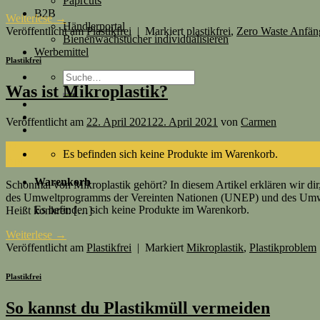
Paprcuts
B2B
Weiterlese
→
Händlerportal
Veröffentlicht am
Plastikfrei
|
Markiert
plastikfrei
,
Zero Waste Anfän
Bienenwachstücher individualisieren
Werbemittel
Plastikfrei
Suche
nach:
Was ist Mikroplastik?
Veröffentlicht am
22. April 2021
22. April 2021
von
Carmen
22
Es befinden sich keine Produkte im Warenkorb.
Apr.
Warenkorb
Schonmal von Mikroplastik gehört? In diesem Artikel erklären wir dir
des Umweltprogramms der Vereinten Nationen (UNEP) und des Umweltbu
Es befinden sich keine Produkte im Warenkorb.
Heißt konkret: […]
Weiterlese
→
Veröffentlicht am
Plastikfrei
|
Markiert
Mikroplastik
,
Plastikproblem
Plastikfrei
So kannst du Plastikmüll vermeiden