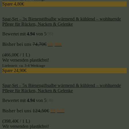
Spare 4,80€
Spar-Set – 3x Bienengiftsalbe wärmend & kühlend – wohltuende
Pflege für Rücken, Nacken & Gelenke
Bewertet mit
4.94
von 5
(35)
Bisher bei uns
74,70
€
69,90
€
(
466,00
€
/ 1 L)
Wir versenden plastikfrei!
Lieferzeit: ca. 3-4 Werktage
Spare 24,90€
Spar-Set – 5x Bienengiftsalbe wärmend & kühlend – wohltuende
Pflege für Rücken, Nacken & Gelenke
Bewertet mit
4.94
von 5
(36)
Bisher bei uns
124,50
€
99,60
€
(
398,40
€
/ 1 L)
Wir versenden plastikfrei!