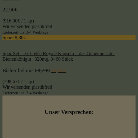
22,90
€
(
916,00
€
/ 1 kg)
Wir versenden plastikfrei!
Lieferzeit: ca. 3-4 Werktage
Spare 8,80€
Spar-Set – 3x Gelée Royale Kapseln – das Geheimnis der
Bienenkönigin | 320mg, 3×60 Stück
Bisher bei uns
68,70
€
59,90
€
(
798,67
€
/ 1 kg)
Wir versenden plastikfrei!
Lieferzeit: ca. 3-4 Werktage
Unser Versprechen: