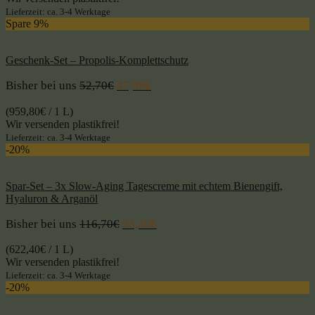
Lieferzeit: ca. 3-4 Werktage
Spare 9%
Geschenk-Set – Propolis-Komplettschutz
Bisher bei uns
52,70
€
47,99
€
(
959,80
€
/ 1 L)
Wir versenden plastikfrei!
Lieferzeit: ca. 3-4 Werktage
-20%
Spar-Set – 3x Slow-Aging Tagescreme mit echtem Bienengift,
Hyaluron & Arganöl
Bisher bei uns
116,70
€
93,36
€
(
622,40
€
/ 1 L)
Wir versenden plastikfrei!
Lieferzeit: ca. 3-4 Werktage
-20%