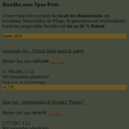
Bundles zum Spar-Preis
Unsere Spar-Sets vereinen die
Kraft des Bienenstocks
mit
bewährten Naturstoffen für Pflege, Regeneration und Wohlbefinden.
Entdecke ausgewählte Bundles mit
bis zu 30 % Rabatt
Spare 16%
Geschenk-Set – Schöne Haut innen & außen
Bisher bei uns
107,50
€
89,90
€
(
1.798,00
€
/ 1 L)
Wir versenden plastikfrei!
Lieferzeit: ca. 3-4 Werktage
-9,77€
Spar-Set – Blütenpollen & Oxymel “Protect”
Bisher bei uns
89,67
€
79,90
€
(
177,56
€
/ 1 L)
Wir versenden plastikfrei!