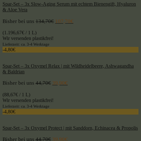
Spar-Set – 3x Slow-Aging Serum mit echtem Bienengift, Hyaluron
& Aloe Vera
Bisher bei uns
134,70
€
107,70
€
(
1.196,67
€
/ 1 L)
Wir versenden plastikfrei!
Lieferzeit: ca. 3-4 Werktage
-4,80€
Spar-Set – 3x Oxymel Relax | mit Wildheidelbeere, Ashwagandha
& Baldrian
Bisher bei uns
44,70
€
39,90
€
(
88,67
€
/ 1 L)
Wir versenden plastikfrei!
Lieferzeit: ca. 3-4 Werktage
-4,80€
Spar-Set – 3x Oxymel Protect | mit Sanddorn, Echinacea & Propolis
Bisher bei uns
44,70
€
39,90
€