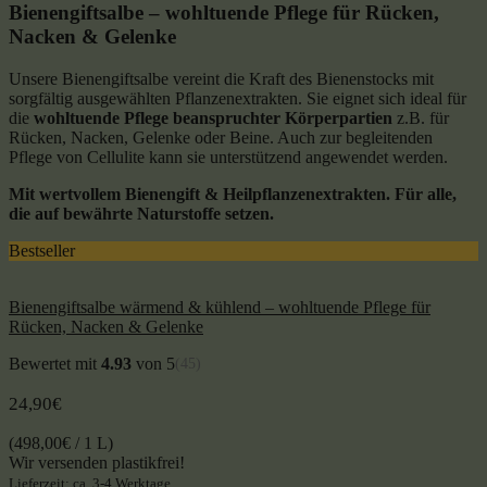
Bienengiftsalbe – wohltuende Pflege für Rücken,
Nacken & Gelenke
Unsere Bienengiftsalbe vereint die Kraft des Bienenstocks mit
sorgfältig ausgewählten Pflanzenextrakten. Sie eignet sich ideal für
die
wohltuende Pflege beanspruchter Körperpartien
z.B. für
Rücken, Nacken, Gelenke oder Beine. Auch zur begleitenden
Pflege von Cellulite kann sie unterstützend angewendet werden.
Mit wertvollem Bienengift & Heilpflanzenextrakten. Für alle,
die auf bewährte Naturstoffe setzen.
Bestseller
Bienengiftsalbe wärmend & kühlend – wohltuende Pflege für
Rücken, Nacken & Gelenke
Bewertet mit
4.93
von 5
(45)
24,90
€
(
498,00
€
/ 1 L)
Wir versenden plastikfrei!
Lieferzeit: ca. 3-4 Werktage