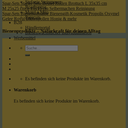
Stefanie Steinmayer
Spar-Sets
Starter-Sets
Beutel
Rollen
Brottuch
L 35x35 cm
Roadtyping
M 25x25 cm
S 15x15 cm
Selbermachen
Reinigung
Motel a Miio
Spar-Sets
Bienengiftsalbe
Bienengift-Kosmetik
Propolis
Oxymel
Paprcuts
Gelee Royal
Blütenpollen
Honig & mehr
B2B
Händlerportal
Bienenprodukte – Naturkraft für deinen Alltag
Bienenwachstücher individualisieren
Werbemittel
Suche
nach:
Es befinden sich keine Produkte im Warenkorb.
Warenkorb
Es befinden sich keine Produkte im Warenkorb.