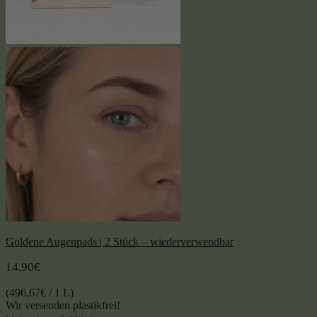
Goldene Augenpads | 2 Stück – wiederverwendbar
14,90
€
(
496,67
€
/ 1 L)
Wir versenden plastikfrei!