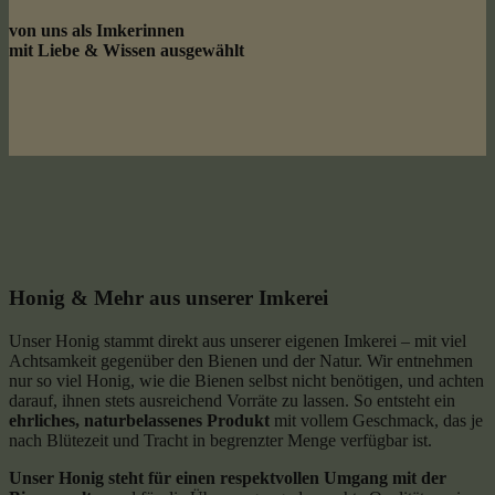
von uns als Imkerinnen
mit Liebe & Wissen ausgewählt
Honig & Mehr aus unserer Imkerei
Unser Honig stammt direkt aus unserer eigenen Imkerei – mit viel
Achtsamkeit gegenüber den Bienen und der Natur. Wir entnehmen
nur so viel Honig, wie die Bienen selbst nicht benötigen, und achten
darauf, ihnen stets ausreichend Vorräte zu lassen. So entsteht ein
ehrliches, naturbelassenes Produkt
mit vollem Geschmack, das je
nach Blütezeit und Tracht in begrenzter Menge verfügbar ist.
Unser Honig steht für einen respektvollen Umgang mit der