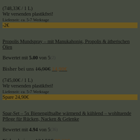
(
748,33
€
/ 1 L)
Wir versenden plastikfrei!
Lieferzeit: ca. 5-7 Werktage
-2€
Propolis Mundspray – mit Manukahonig, Propolis & ätherischen
Ölen
Bewertet mit
5.00
von 5
(2)
Bisher bei uns
16,90
€
14,90
€
(
745,00
€
/ 1 L)
Wir versenden plastikfrei!
Lieferzeit: ca. 5-7 Werktage
Spare 24,90€
Spar-Set – 5x Bienengiftsalbe wärmend & kühlend – wohltuende
Pflege für Rücken, Nacken & Gelenke
Bewertet mit
4.94
von 5
(36)