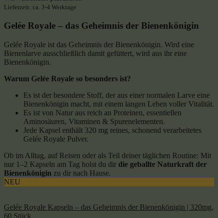
Lieferzeit: ca. 3-4 Werktage
Gelée Royale – das Geheimnis der Bienenkönigin
Gelée Royale ist das Geheimnis der Bienenkönigin. Wird eine
Bienenlarve ausschließlich damit gefüttert, wird aus ihr eine
Bienenkönigin.
Warum Gelée
Royale
so besonders ist?
Es ist der besondere Stoff, der aus einer normalen Larve eine
Bienenkönigin macht, mit einem langen Leben voller Vitalität.
Es ist von Natur aus reich an Proteinen, essentiellen
Aminosäuren, Vitaminen & Spurenelementen.
Jede Kapsel enthält 320 mg reines, schonend verarbeitetes
Gelée
Royale
Pulver.
Ob im Alltag, auf Reisen oder als Teil deiner täglichen Routine: Mit
nur 1–2 Kapseln am Tag holst du dir
die geballte Naturkraft der
Bienenkönigin
zu dir nach Hause.
NEU
Gelée Royale Kapseln – das Geheimnis der Bienenkönigin | 320mg,
60 Stück