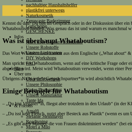
nachhaltige Haushaltshelfer
01
plastikfrei unterwegs
März
Naturkosmetik
Zerowaste Badezimmer
Kennst du das? Du bist im Gespräch oder in der Diskussion über ei
Gutscheine
Whataboutism handelt. Was genau das ist und warum es manchmal wirkl
GESCHENKE
Infos
Was ist überhaupt Whataboutism?
Alles über Bienenwachstücher
Unsere Rohstoffe
Unsere Lieferanten
Das Wort Whataboutism kommt aus dem Englische („What about“ & i
DIY Workshops
FAQ
Man spricht von Whataboutism, wenn auf eine kritische Frage oder
Blog
abgelenkt wird. Meist wird Whataboutism verwendet, wenn einer Per
Über uns
Übrigens: Nicht jede*r Gesprächspartner*in wird absichtlich Whatab
Über littlebeefresh
Unsere Philosophie
Unser Engagement
Einige Beispiele für Whataboutism
Unsere Manufaktur
Tante Ida
– „Du bist Veganer*in, fliegst aber trotzdem in den Urlaub“ (in der K
& Friends
Amalfi
– „Du isst kein Fleisch, nutzt aber Besteck aus Plastik“ (wenn es um
Stefanie Steinmayer
Roadtyping
– „Es gibt auch Männer, die von Frauen diskriminiert werden“ (bei e
Motel a Miio