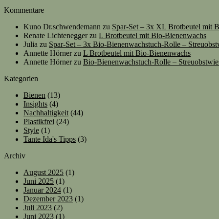
Kommentare
Kuno Dr.schwendemann
zu
Spar-Set – 3x XL Brotbeutel mit
Renate Lichtenegger
zu
L Brotbeutel mit Bio-Bienenwachs
Julia
zu
Spar-Set – 3x Bio-Bienenwachstuch-Rolle – Streuobst
Annette Hörner
zu
L Brotbeutel mit Bio-Bienenwachs
Annette Hörner
zu
Bio-Bienenwachstuch-Rolle – Streuobstwie
Kategorien
Bienen
(13)
Insights
(4)
Nachhaltigkeit
(44)
Plastikfrei
(24)
Style
(1)
Tante Ida's Tipps
(3)
Archiv
August 2025
(1)
Juni 2025
(1)
Januar 2024
(1)
Dezember 2023
(1)
Juli 2023
(2)
Juni 2023
(1)