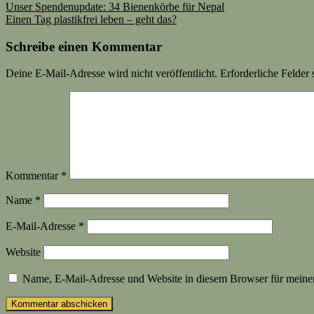
Unser Spendenupdate: 34 Bienenkörbe für Nepal
Einen Tag plastikfrei leben – geht das?
Schreibe einen Kommentar
Deine E-Mail-Adresse wird nicht veröffentlicht.
Erforderliche Felder 
Kommentar
*
Name
*
E-Mail-Adresse
*
Website
Name, E-Mail-Adresse und Website in diesem Browser für meine