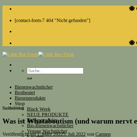
Skip
🐝 
to
content
[contact-form-7 404 "Nicht gefunden"]
🐝 
Suche
nach:
Bienenwachstücher
Brotbeutel
Bienenprodukte
Shop
Nachhaltigkeit
Black Week
NEUE PRODUKTE
Was ist Whataboutism (und warum nervt e
Bienenprodukte
Bio-Bienenwachstücher
Vegane Wachstücher
Veröffentlicht am
1. März 2022
5. Juli 2022
von
Carmen
Keramik