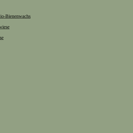
 Bio-Bienenwachs
wiese
se