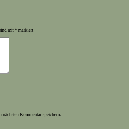
sind mit
*
markiert
n nächsten Kommentar speichern.