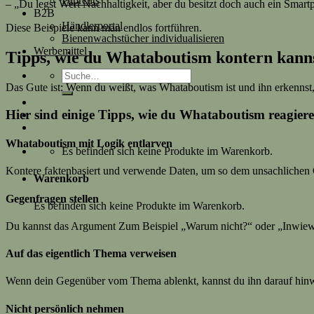
Paprcuts
– „Du legst Wert Nachhaltigkeit, aber du besitzt doch auch ein Smar
B2B
Händlerportal
Diese Beispiele kann man endlos fortführen.
Bienenwachstücher individualisieren
Werbemittel
Tipps, wie du Whataboutism kontern kann
Suche
nach:
Das Gute ist: Wenn du weißt, was Whataboutism ist und ihn erkennst,
Hier sind einige Tipps, wie du Whataboutism reagier
Whataboutism mit Logik entlarven
Es befinden sich keine Produkte im Warenkorb.
Kontere faktenbasiert und verwende Daten, um so dem unsachliche
Warenkorb
Gegenfragen stellen
Es befinden sich keine Produkte im Warenkorb.
Du kannst das Argument Zum Beispiel „Warum nicht?“ oder „Inwiewe
Auf das eigentlich Thema verweisen
Wenn dein Gegenüber vom Thema ablenkt, kannst du ihn darauf hinw
Nicht persönlich nehmen