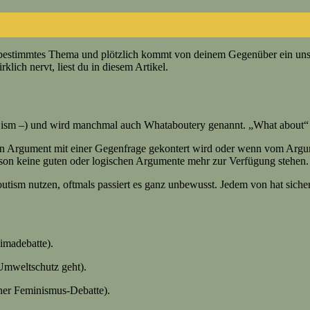
n bestimmtes Thema und plötzlich kommt von deinem Gegenüber ein uns
ich nervt, liest du in diesem Artikel.
sm –) und wird manchmal auch Whataboutery genannt. „What about“ k
 ein Argument mit einer Gegenfrage gekontert wird oder wenn vom Ar
son keine guten oder logischen Argumente mehr zur Verfügung stehen.
outism nutzen, oftmals passiert es ganz unbewusst. Jedem von hat sich
limadebatte).
 Umweltschutz geht).
iner Feminismus-Debatte).