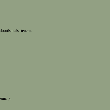
boutism als steuern.
hema“).