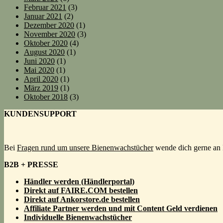
Februar 2021
(3)
Januar 2021
(2)
Dezember 2020
(1)
November 2020
(3)
Oktober 2020
(4)
August 2020
(1)
Juni 2020
(1)
Mai 2020
(1)
April 2020
(1)
März 2019
(1)
Oktober 2018
(3)
KUNDENSUPPORT
Bei
Fragen rund um unsere Bienenwachstücher
wende dich gerne an 
B2B + PRESSE
Händler werden (Händlerportal)
Direkt auf FAIRE.COM bestellen
Direkt auf Ankorstore.de bestellen
Affiliate Partner werden und mit Content Geld
verdienen
Individuelle Bienenwachstücher