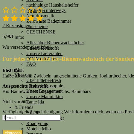
nachhaltige Haushaltshelfer
plastikfrei unterwegs
Naturkosmetik
Zerowaste Badezimmer
2
Rezensionen
Gutscheine
GESCHENKE
5,90
€
Infos
Alles über Bienenwachstücher
Wir versenden plastikfrei!
Unsere Rohstoffe
Unsere Lieferanten
Für jedes verkaufte Bio-Bienenwachstuch der Sonde
DIY Workshops
FAQ
Blog
Ideal für
Über uns
Halbe Zitronen, Zwiebeln, angeschnittene Gurken, Joghurtbecher, kle
Über littlebeefresh
Unsere Philosophie
Ausgesuchte Rohstoffe
Unser Engagement
Bio-Baumwolle, Bio-Bienenwachs, Baumharz
Unsere Manufaktur
Nicht vorrätig
Tante Ida
& Friends
Verfügbarkeit Benachrichtigung
Wir informieren dich, wenn das Produk
Amalfi
Stefanie Steinmayer
Roadtyping
Motel a Miio
eintragen