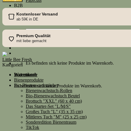
Paprcuts
B2B
Händlerportal
Kostenloser Versand
Bienenwachstücher individualisieren
ab 59€ in DE
Werbemittel
Suche
Premium Qualität
nach:
mit liebe gemacht
Little Bee Fresh
Es befinden sich keine Produkte im Warenkorb.
Kategorien
Warenkorb
Badezimmer
Bienenprodukte
Bio-Bienenwachstücher
Es befinden sich keine Produkte im Warenkorb.
Bienenwachstuch-Rollen
Bio-Bienenwachstuch Beutel
Brottuch "XXL" (60 x 40 cm)
Das Starter-Set "L/M/S"
Großes Tuch "L" (35 x 35 cm)
Mittleres Tuch "M" (25 x 25 cm)
Sonderedition Bienentraum
TikTok