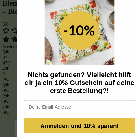
Bienenwachstücher Starter-Set (“L/M/S”)
– Bienentraum
5,0
Basierend auf 49 Rezensionen
5
97
97%
4
Nichts gefunden? Vielleicht hilft
2
2%
dir ja ein 10% Gutschein auf deine
3
erste Bestellung?!
0%
2
0%
Email
1
0%
Anmelden und 10% sparen!