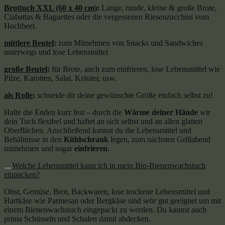
Brottuch XXL (60 x 40 cm)
:
Lange, runde, kleine & große Brote,
Ciabattas & Baguettes oder die vergessenen Riesenzucchini vom
Hochbeet.
mittlere Beutel
:
zum Mitnehmen von Snacks und Sandwiches
unterwegs und lose Lebensmittel
große Beutel
:
für Brote, auch zum einfrieren, lose Lebensmittel wie
Pilze, Karotten, Salat, Kräuter, usw.
als Rolle
:
schneide dir deine gewünschte Größe einfach selbst zu!
Halte die Enden kurz fest – durch die
Wärme deiner Hände
wir
dein Tuch flexibel und haftet an sich selbst und an allen glatten
Oberflächen. Anschließend kannst du die Lebensmittel und
Behältnisse in den
Kühlschrank
legen, zum nächsten Grillabend
mitnehmen und sogar
einfrieren
.
Welche Lebensmittel kann ich in mein Bio-Bienenwachstuch
einpacken?
Obst, Gemüse, Brot, Backwaren, lose trockene Lebensmittel und
Hartkäse wie Parmesan oder Bergkäse sind sehr gut geeignet um mit
einem Bienenwachstuch eingepackt zu werden. Du kannst auch
prima Schüsseln und Schalen damit abdecken.