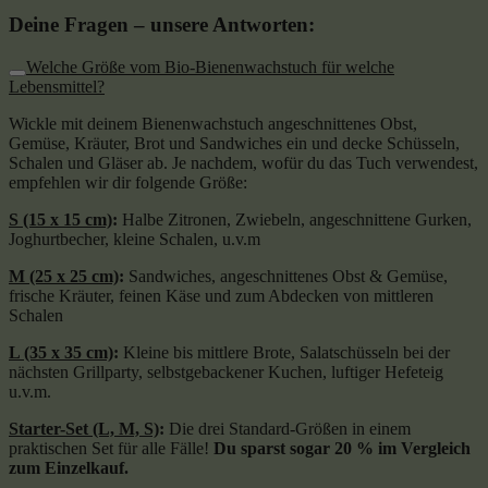
Deine Fragen – unsere Antworten:
Welche Größe vom Bio-Bienenwachstuch für welche
Lebensmittel?
Wickle mit deinem Bienenwachstuch angeschnittenes Obst,
Gemüse, Kräuter, Brot und Sandwiches ein und decke Schüsseln,
Schalen und Gläser ab. Je nachdem, wofür du das Tuch verwendest,
empfehlen wir dir folgende Größe:
S (15 x 15 cm)
:
Halbe Zitronen, Zwiebeln, angeschnittene Gurken,
Joghurtbecher, kleine Schalen, u.v.m
M (25 x 25 cm)
:
Sandwiches, angeschnittenes Obst & Gemüse,
frische Kräuter, feinen Käse und zum Abdecken von mittleren
Schalen
L (35 x 35 cm)
:
Kleine bis mittlere Brote, Salatschüsseln bei der
nächsten Grillparty, selbstgebackener Kuchen, luftiger Hefeteig
u.v.m.
Starter-Set (L, M, S)
:
Die drei Standard-Größen in einem
praktischen Set für alle Fälle!
Du sparst sogar 20 % im Vergleich
zum Einzelkauf.