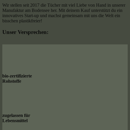
Wir stellen seit 2017 die Tücher mit viel Liebe von Hand in unserer
Manufaktur am Bodensee her. Mit deinem Kauf unterstützt du ein
innovatives Start-up und machst gemeinsam mit uns die Welt ein
bisschen plastikfreier!
Unser Versprechen:
bio-zertifizierte
Rohstoffe
zugelassen für
Lebensmittel