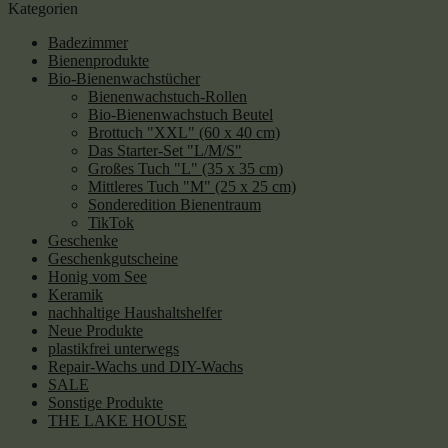
Kategorien
Badezimmer
Bienenprodukte
Bio-Bienenwachstücher
Bienenwachstuch-Rollen
Bio-Bienenwachstuch Beutel
Brottuch "XXL" (60 x 40 cm)
Das Starter-Set "L/M/S"
Großes Tuch "L" (35 x 35 cm)
Mittleres Tuch "M" (25 x 25 cm)
Sonderedition Bienentraum
TikTok
Geschenke
Geschenkgutscheine
Honig vom See
Keramik
nachhaltige Haushaltshelfer
Neue Produkte
plastikfrei unterwegs
Repair-Wachs und DIY-Wachs
SALE
Sonstige Produkte
THE LAKE HOUSE