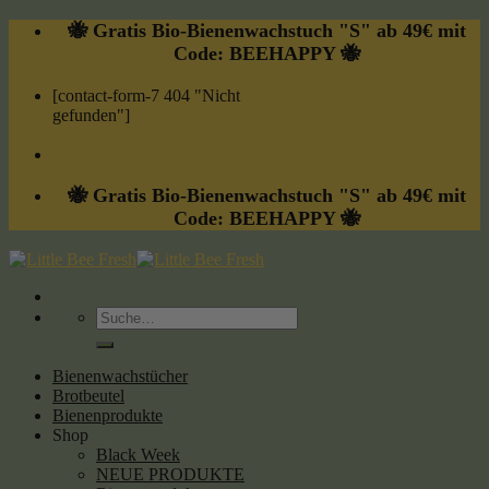
Skip
🐝 Gratis Bio-Bienenwachstuch "S" ab 49€ mit
to
Code: BEEHAPPY 🐝
content
[contact-form-7 404 "Nicht
gefunden"]
🐝 Gratis Bio-Bienenwachstuch "S" ab 49€ mit
Code: BEEHAPPY 🐝
Suche
nach:
Bienenwachstücher
Brotbeutel
Bienenprodukte
Shop
Black Week
NEUE PRODUKTE