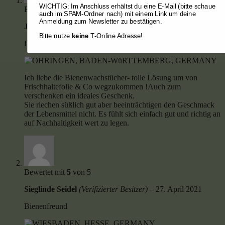
WICHTIG: Im Anschluss erhältst du eine E-Mail (bitte schaue
Bewertet mit
5
von 5
auch im SPAM-Ordner nach) mit einem Link um deine
Anmeldung zum Newsletter zu bestätigen.
Joana Singh
(Verifizierter Besitzer)
–
27. April 2021
Bitte nutze
keine
T-Online Adresse!
Love it
Ich liebe die Bienenwachstücher- tolle Lösung um von
Frischhaltefolie & Co wegzukommen !Auch zum
verschenken ein ideales Geschenk.
Sie riechen süßlich gut aber beeinträchtigen den Geschmack
der Lebensmittel nicht. Es fühlt sich einfach gut und richtig an
auf Nachhaltigkeit wert zu legen.
Bewertet mit
5
von 5
Sieglinde Seidel
(Verifizierter Besitzer)
–
27. April 2021
Bienenfreund