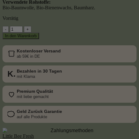
Verwendete Rohstoffe:
Bio-Baumwolle, Bio-Bienenwachs, Baumharz.
Vorrätig
Bio-
Bienenwachstücher
In den Warenkorb
Starter-
Set
("L/M/S")
Kostenloser Versand
-
ab 59€ in DE
Bienentraum
Menge
Bezahlen in 30 Tagen
K.
mit Klarna
Premium Qualität
mit liebe gemacht
Geld Zurück Garantie
auf alle Produkte
Little Bee Fresh