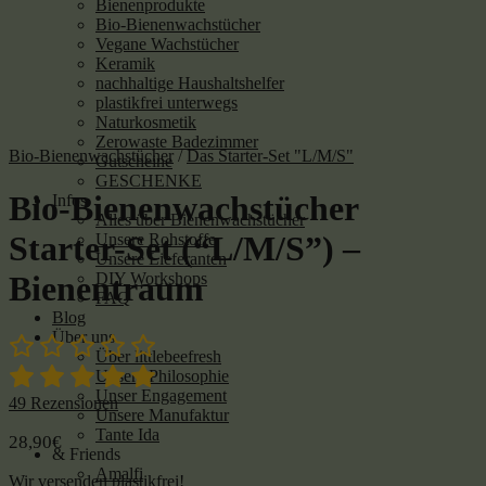
Bienenprodukte
Bio-Bienenwachstücher
Vegane Wachstücher
Keramik
nachhaltige Haushaltshelfer
plastikfrei unterwegs
Naturkosmetik
Zerowaste Badezimmer
Bio-Bienenwachstücher
/
Das Starter-Set "L/M/S"
Gutscheine
GESCHENKE
Bio-Bienenwachstücher
Infos
Alles über Bienenwachstücher
Starter-Set (“L/M/S”) –
Unsere Rohstoffe
Unsere Lieferanten
DIY Workshops
Bienentraum
FAQ
Blog
Über uns
Über littlebeefresh
Unsere Philosophie
Unser Engagement
49
Rezensionen
Unsere Manufaktur
Tante Ida
28,90
€
& Friends
Amalfi
Wir versenden plastikfrei!