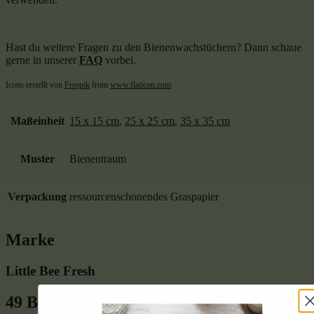
Hast du weitere Fragen zu den Bienenwachstüchern? Dann schaue
gerne in unserer
FAQ
vorbei.
Icons erstellt von
Freepik
from
www.flaticon.com
Maßeinheit
15 x 15 cm
,
25 x 25 cm
,
35 x 35 cm
Muster
Bienentraum
Verpackung
ressourcenschonendes Graspapier
Marke
Little Bee Fresh
49 Bewertungen für
Bio-