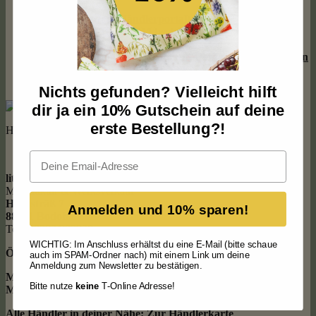
Händler werden (Händlerportal)
Direkt auf FAIRE.COM bestellen
Direkt auf Ankorstore.de bestellen
Affiliate Partner werden und mit Content Geld
verdienen
Individuelle Bienenwachstücher
Presseinformationen
Nichts gefunden? Vielleicht hilft
dir ja ein 10% Gutschein auf deine
erste Bestellung?!
Hier findest du unseren Werksverkauf
Email
little bee fresh
Manufaktur & Werksverkauf
Hochsträß 7
Anmelden und 10% sparen!
88131 Bodolz
Tel.: 08382/983920
WICHTIG: Im Anschluss erhältst du eine E-Mail (bitte schaue
Öffnungszeiten
auch im SPAM-Ordner nach) mit einem Link um deine
Anmeldung zum Newsletter zu bestätigen.
Mo + Di:
8:30 – 16:00
Bitte nutze
keine
T-Online Adresse!
Mi – Fr:
8:30 – 13 Uhr
Alle Händler in deiner Nähe:
Zur Händlerkarte