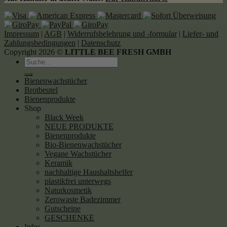
Impressum
|
AGB
|
Widerrufsbelehrung und -formular
|
Liefer- und
Zahlungsbedingungen
|
Datenschutz
Copyright 2026 ©
LITTLE BEE FRESH GMBH
Suche
nach:
Bienenwachstücher
Brotbeutel
Bienenprodukte
Shop
Black Week
NEUE PRODUKTE
Bienenprodukte
Bio-Bienenwachstücher
Vegane Wachstücher
Keramik
nachhaltige Haushaltshelfer
plastikfrei unterwegs
Naturkosmetik
Zerowaste Badezimmer
Gutscheine
GESCHENKE
Infos