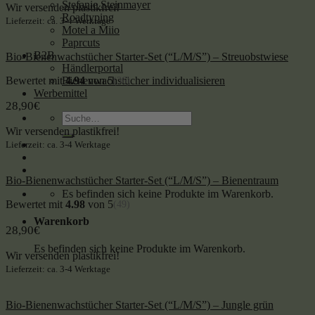
Stefanie Steinmayer
Wir versenden plastikfrei!
Roadtyping
Lieferzeit: ca. 3-4 Werktage
Motel a Miio
Paprcuts
B2B
Bio-Bienenwachstücher Starter-Set (“L/M/S”) – Streuobstwiese
Händlerportal
Bewertet mit
4.94
von 5
Bienenwachstücher individualisieren
(36)
Werbemittel
28,90
€
Suche
nach:
Wir versenden plastikfrei!
Lieferzeit: ca. 3-4 Werktage
Bio-Bienenwachstücher Starter-Set (“L/M/S”) – Bienentraum
Es befinden sich keine Produkte im Warenkorb.
Bewertet mit
4.98
von 5
(49)
Warenkorb
28,90
€
Es befinden sich keine Produkte im Warenkorb.
Wir versenden plastikfrei!
Lieferzeit: ca. 3-4 Werktage
Bio-Bienenwachstücher Starter-Set (“L/M/S”) – Jungle grün