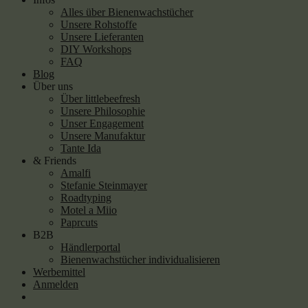
Alles über Bienenwachstücher
Unsere Rohstoffe
Unsere Lieferanten
DIY Workshops
FAQ
Blog
Über uns
Über littlebeefresh
Unsere Philosophie
Unser Engagement
Unsere Manufaktur
Tante Ida
& Friends
Amalfi
Stefanie Steinmayer
Roadtyping
Motel a Miio
Paprcuts
B2B
Händlerportal
Bienenwachstücher individualisieren
Werbemittel
Anmelden