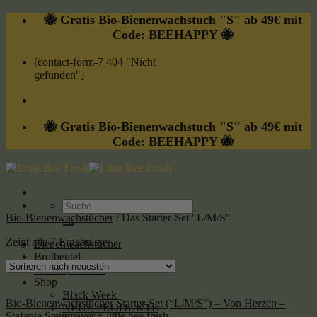
Skip
🐝 Gratis Bio-Bienenwachstuch "S" ab 49€ mit
to
Code: BEEHAPPY 🐝
content
[contact-form-7 404 "Nicht
gefunden"]
🐝 Gratis Bio-Bienenwachstuch "S" ab 49€ mit
Code: BEEHAPPY 🐝
Suche
nach:
Bio-Bienenwachstücher
/
Das Starter-Set "L/M/S"
Zeigt alle 7 Ergebnisse
Bienenwachstücher
Brotbeutel
Bienenprodukte
Shop
Black Week
Bio-Bienenwachstücher Starter-Set (“L/M/S”) – Von Herzen –
NEUE PRODUKTE
Stefanie Steinmayer x little bee fresh