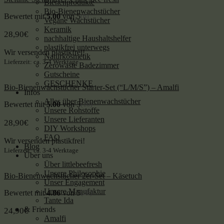
Bienenprodukte
Bio-Bienenwachstücher
Bewertet mit
5.00
von 5
(6)
Vegane Wachstücher
Keramik
28,90
€
nachhaltige Haushaltshelfer
plastikfrei unterwegs
Wir versenden plastikfrei!
Naturkosmetik
Lieferzeit: ca. 3-4 Werktage
Zerowaste Badezimmer
Gutscheine
GESCHENKE
Bio-Bienenwachstücher Starter-Set (“L/M/S”) – Amalfi
Infos
Alles über Bienenwachstücher
Bewertet mit
5.00
von 5
(10)
Unsere Rohstoffe
Unsere Lieferanten
28,90
€
DIY Workshops
FAQ
Wir versenden plastikfrei!
Blog
Lieferzeit: ca. 3-4 Werktage
Über uns
Über littlebeefresh
Unsere Philosophie
Bio-Bienenwachstücher 2er-Set – Käsetuch
Unser Engagement
Unsere Manufaktur
Bewertet mit
4.86
von 5
(28)
Tante Ida
& Friends
24,90
€
Amalfi