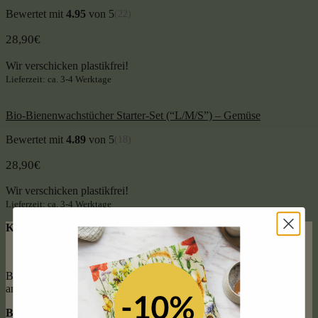
Bewertet mit
4.95
von 5
(22)
28,90
€
Wir verschicken plastikfrei!
Lieferzeit: ca. 3-4 Werktage
Bio-Bienenwachstücher Starter-Set (“L/M/S”) – Gemüse
Bewertet mit
4.89
von 5
(18)
28,90
€
Wir verschicken plastikfrei!
Lieferzeit: ca. 3-4 Werktage
KUNDENSUPPORT
Bei
Fragen rund um unsere Bienenwachstücher
wende dich gerne
an Rosemarie.
B2B + PRESSE