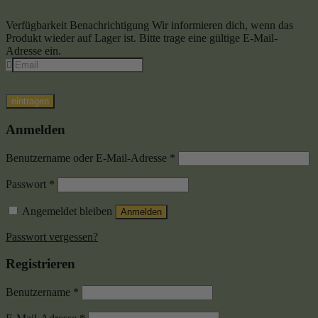
Verfügbarkeit Benachrichtigung
Wir informieren dich, wenn das
Produkt wieder auf Lager ist. Bitte trage eine gültige E-Mail-
Adresse ein.
eintragen
Anmelden
Benutzername oder E-Mail-Adresse
*
Passwort
*
Angemeldet bleiben
Anmelden
Passwort vergessen?
Registrieren
Benutzername
*