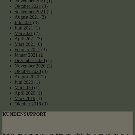
November 2021
(1)
Oktober 2021
(3)
September 2021
(2)
August 2021
(3)
Juli 2021
(3)
Juni 2021
(1)
Mai 2021
(2)
April 2021
(3)
März 2021
(6)
Februar 2021
(3)
Januar 2021
(2)
Dezember 2020
(1)
November 2020
(3)
Oktober 2020
(4)
August 2020
(1)
Juni 2020
(1)
Mai 2020
(1)
April 2020
(1)
März 2019
(1)
Oktober 2018
(3)
KUNDENSUPPORT
Bei
Fragen rund um unsere Bienenwachstücher
wende dich gerne