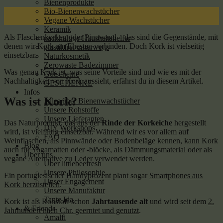
Bienenprodukte
11
Bio-Bienenwachstücher
Dez.
Vegane Wachstücher
Keramik
Als Flaschenkorken oder Pinnwand – das sind die Gegenstände, mit
nachhaltige Haushaltshelfer
denen wir Kork am Ehesten verbinden. Doch Kork ist vielseitig
plastikfrei unterwegs
einsetzbar.
Naturkosmetik
Zerowaste Badezimmer
Was genau Kork ist, was seine Vorteile sind und wie es mit der
Gutscheine
Nachhaltigkeit von Kork aussieht, erfährst du in diesem Artikel.
GESCHENKE
Infos
Was ist Kork?
Alles über Bienenwachstücher
Unsere Rohstoffe
Unsere Lieferanten
Das Naturprodukt, das aus der
Rinde der Korkeiche
hergestellt
DIY Workshops
wird, ist vielfältig einsetzbar. Während wir es vor allem auf
FAQ
Weinflaschen, als Pinnwände oder Bodenbeläge kennen, kann Kork
Blog
auch für Yogamatten oder -blöcke, als Dämmungsmaterial oder als
Über uns
vegane Alternative zu Leder verwendet werden.
Über littlebeefresh
Unsere Philosophie
Ein portugiesischer Handyprozent plant sogar
Smartphones aus
Unser Engagement
Kork herzustellen
.
Unsere Manufaktur
Tante Ida
Kork ist als Rohstoff schon
Jahrtausende alt
und wird seit dem
2.
& Friends
Jahrhundert nach Chr. geerntet und genutzt
.
Amalfi