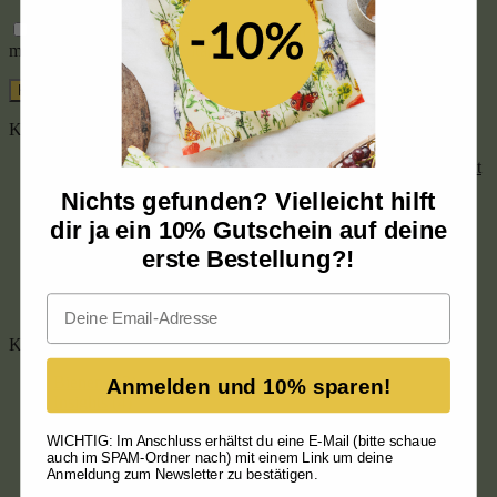
Name, E-Mail-Adresse und Website in diesem Browser für
meinen nächsten Kommentar speichern.
Kommentare
Kuno Dr.schwendemann
zu
Spar-Set – 3x XL Brotbeutel mit
Bio-Bienenwachs
Nichts gefunden? Vielleicht hilft
Renate Lichtenegger
zu
L Brotbeutel mit Bio-Bienenwachs
dir ja ein 10% Gutschein auf deine
Julia
zu
Spar-Set – 3x Bio-Bienenwachstuch-Rolle –
Streuobstwiese
erste Bestellung?!
Annette Hörner
zu
L Brotbeutel mit Bio-Bienenwachs
Annette Hörner
zu
Bio-Bienenwachstuch-Rolle –
Email
Streuobstwiese
Kategorien
Bienen
(13)
Anmelden und 10% sparen!
Insights
(4)
Nachhaltigkeit
(44)
Plastikfrei
(24)
WICHTIG: Im Anschluss erhältst du eine E-Mail (bitte schaue
auch im SPAM-Ordner nach) mit einem Link um deine
Style
(1)
Anmeldung zum Newsletter zu bestätigen.
Tante Ida's Tipps
(3)