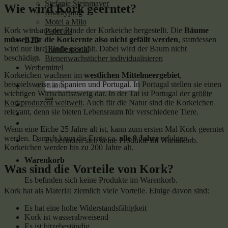
Stefanie Steinmayer
Wie wird Kork geerntet?
Roadtyping
Motel a Miio
Kork wird aus der Rinde der Korkeiche hergestellt. Die
Bäume
Paprcuts
müssen für die Korkernte also nicht gefällt werden
, stattdessen
B2B
wird nur ihre Rinde geschält. Dabei wird der Baum nicht
Händlerportal
beschädigt.
Bienenwachstücher individualisieren
Werbemittel
Korkeichen wachsen im
westlichen Mittelmeergebiet
,
Suche
beispielsweise in Spanien und Portugal. In Portugal stellen sie einen
nach:
wichtigen Wirtschaftszweig dar. In der Tat ist Portugal der
größte
Korkproduzent weltweit
. Auch für die Natur sind die Korkeichen
relevant, denn sie bieten Lebensraum für verschiedene Tiere.
Wenn eine Eiche 25 Jahre alt ist, kann zum ersten Mal Kork geerntet
werden. Danach kann die Ernte ca.
alle 9 Jahre
erfolgen.
Es befinden sich keine Produkte im Warenkorb.
Korkeichen werden bis zu 200 Jahre alt.
Warenkorb
Was sind die Vorteile von Kork?
Es befinden sich keine Produkte im Warenkorb.
Kork hat als Material ziemlich viele Vorteile. Einige davon sind:
Es hat eine hohe Widerstandsfähigkeit
Kork ist wasserabweisend
Es ist hitzebeständig