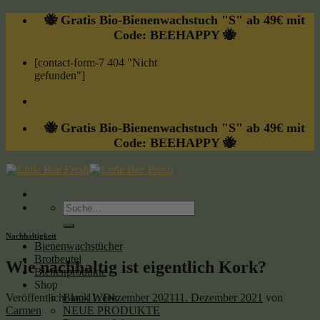
Skip
🐝 Gratis Bio-Bienenwachstuch "S" ab 49€ mit
to
Code: BEEHAPPY 🐝
content
[contact-form-7 404 "Nicht
gefunden"]
🐝 Gratis Bio-Bienenwachstuch "S" ab 49€ mit
Code: BEEHAPPY 🐝
Suche
nach:
Nachhaltigkeit
Bienenwachstücher
Brotbeutel
Wie nachhaltig ist eigentlich Kork?
Bienenprodukte
Shop
Veröffentlicht am
11. Dezember 2021
11. Dezember 2021
von
Black Week
Carmen
NEUE PRODUKTE