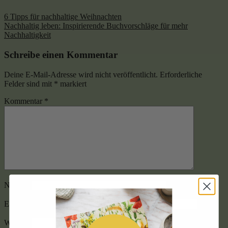
6 Tipps für nachhaltige Weihnachten
Nachhaltig leben: Inspirierende Buchvorschläge für mehr
Nachhaltigkeit
Schreibe einen Kommentar
Deine E-Mail-Adresse wird nicht veröffentlicht.
Erforderliche
Felder sind mit
*
markiert
Kommentar
*
Name
*
E-Mail-Adresse
*
Website