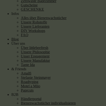
Zerowaste Badezimmer
Gutscheine
GESCHENKE
Infos
Alles über Bienenwachstücher
Unsere Rohstoffe
Unsere Lieferanten
DIY Workshops
FAQ
Blog
Über uns
Über littlebeefresh
Unsere Philosophie
Unser Engagement
Unsere Manufaktur
Tante Ida
& Friends
Amalfi
Stefanie Steinmayer
Roadtyping
Motel a Miio
Paprcuts
B2B
Händlerportal
Bienenwachstücher individualisieren