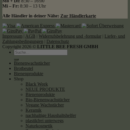
Mo + Di:
8:30 – 16:00
Mi – Fr:
8:30 – 13 Uhr
Alle Händler in deiner Nähe:
Zur Händlerkarte
Impressum
|
AGB
|
Widerrufsbelehrung und -formular
|
Liefer- und
Zahlungsbedingungen
|
Datenschutz
Copyright 2026 ©
LITTLE BEE FRESH GMBH
Suche
nach:
Bienenwachstücher
Brotbeutel
Bienenprodukte
Shop
Black Week
NEUE PRODUKTE
Bienenprodukte
Bio-Bienenwachstücher
Vegane Wachstücher
Keramik
nachhaltige Haushaltshelfer
plastikfrei unterwegs
Naturkosmetik