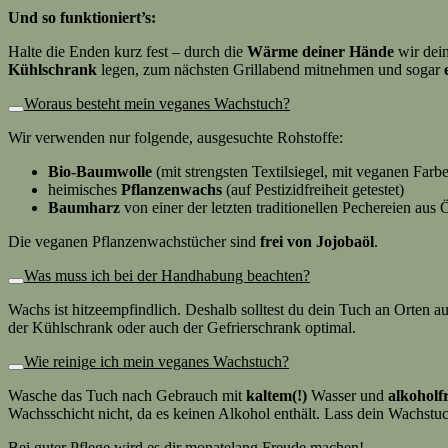
Und so funktioniert’s:
Halte die Enden kurz fest – durch die
Wärme deiner Hände
wir dein
Kühlschrank
legen, zum nächsten Grillabend mitnehmen und sogar
Woraus besteht mein veganes Wachstuch?
Wir verwenden nur folgende, ausgesuchte Rohstoffe:
Bio-Baumwolle
(mit strengsten Textilsiegel, mit veganen Farb
heimisches
Pflanzenwachs
(auf Pestizidfreiheit getestet)
Baumharz
von einer der letzten traditionellen Pechereien aus 
Die veganen Pflanzenwachstücher sind
frei von Jojobaöl
.
Was muss ich bei der Handhabung beachten?
Wachs ist hitzeempfindlich. Deshalb solltest du dein Tuch an Orten a
der Kühlschrank oder auch der Gefrierschrank optimal.
Wie reinige ich mein veganes Wachstuch?
Wasche das Tuch nach Gebrauch mit
kaltem(!)
Wasser und
alkoholf
Wachsschicht nicht, da es keinen Alkohol enthält. Lass dein Wachst
Bei guter Pflege wird es dir monatelang Freude machen!