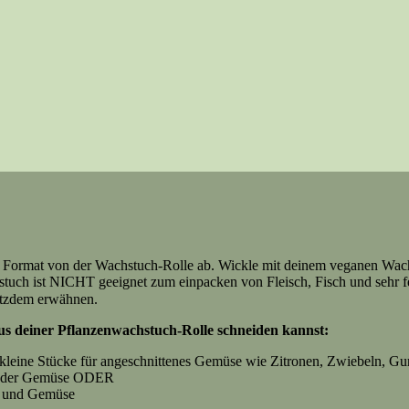
te Format von der Wachstuch-Rolle ab. Wickle mit deinem veganen Wac
tuch ist NICHT geeignet zum einpacken von Fleisch, Fisch und sehr fe
rotzdem erwähnen.
us deiner Pflanzenwachstuch-Rolle schneiden kannst:
 kleine Stücke für angeschnittenes Gemüse wie Zitronen, Zwiebeln, 
er oder Gemüse ODER
r und Gemüse