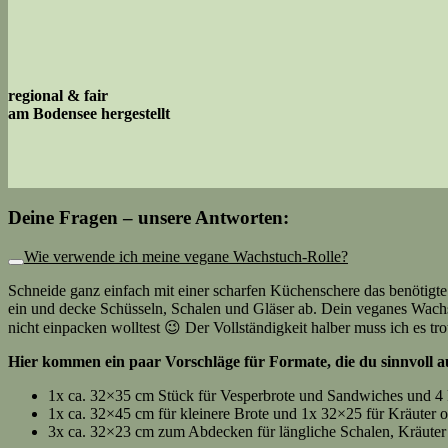
regional & fair
am Bodensee hergestellt
Deine Fragen – unsere Antworten:
Wie verwende ich meine vegane Wachstuch-Rolle?
Schneide ganz einfach mit einer scharfen Küchenschere das benötig
ein und decke Schüsseln, Schalen und Gläser ab. Dein veganes Wachs
nicht einpacken wolltest 😉 Der Vollständigkeit halber muss ich es t
Hier kommen ein paar Vorschläge für Formate, die du sinnvoll a
1x ca. 32×35 cm Stück für Vesperbrote und Sandwiches und 4
1x ca. 32×45 cm für kleinere Brote und 1x 32×25 für Kräut
3x ca. 32×23 cm zum Abdecken für längliche Schalen, Kräute