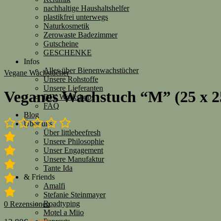
nachhaltige Haushaltshelfer
plastikfrei unterwegs
Naturkosmetik
Zerowaste Badezimmer
Gutscheine
GESCHENKE
Infos
Alles über Bienenwachstücher
Vegane Wachstücher
Unsere Rohstoffe
Unsere Lieferanten
Veganes Wachstuch “M” (25 x 
DIY Workshops
FAQ
Blog
Über uns
Über littlebeefresh
Unsere Philosophie
Unser Engagement
Unsere Manufaktur
Tante Ida
& Friends
Amalfi
Stefanie Steinmayer
Roadtyping
0
Rezensionen
Motel a Miio