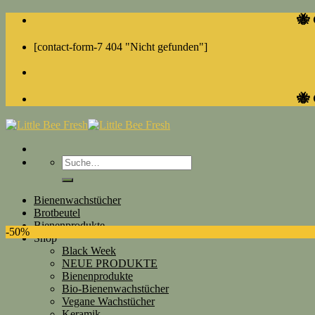
Skip
🐝 
to
content
[contact-form-7 404 "Nicht gefunden"]
🐝 
Suche
nach:
Bienenwachstücher
Brotbeutel
Bienenprodukte
-50%
Shop
Black Week
NEUE PRODUKTE
Bienenprodukte
Bio-Bienenwachstücher
Vegane Wachstücher
Keramik