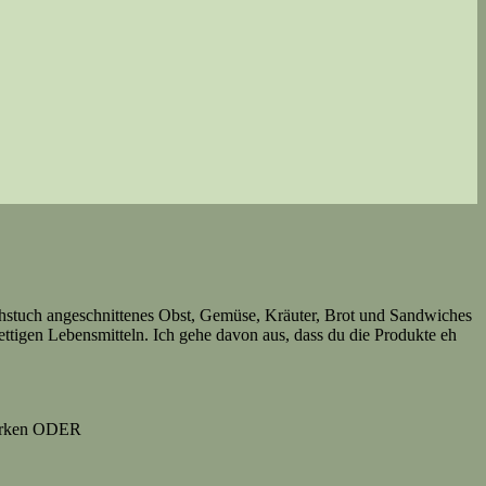
hstuch angeschnittenes Obst, Gemüse, Kräuter, Brot und Sandwiches
ttigen Lebensmitteln. Ich gehe davon aus, dass du die Produkte eh
Gurken ODER