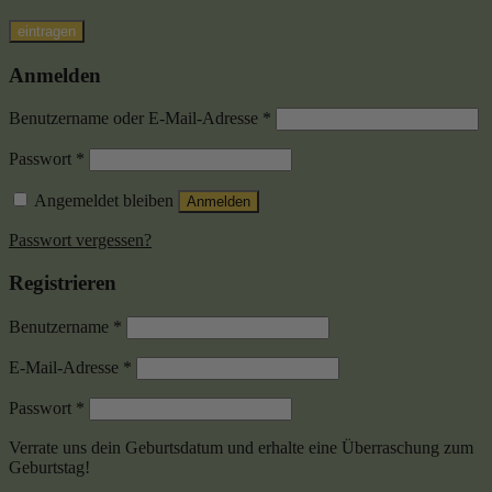
eintragen
Anmelden
Benutzername oder E-Mail-Adresse
*
Passwort
*
Angemeldet bleiben
Anmelden
Passwort vergessen?
Registrieren
Benutzername
*
E-Mail-Adresse
*
Passwort
*
Verrate uns dein Geburtsdatum und erhalte eine Überraschung zum
Geburtstag!