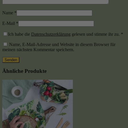
Name
*
E-Mail
*
Ich habe die
Datenschutzerklärung
gelesen und stimme ihr zu.
*
Name, E-Mail-Adresse und Website in diesem Browser für
meinen nächsten Kommentar speichern.
Ähnliche Produkte