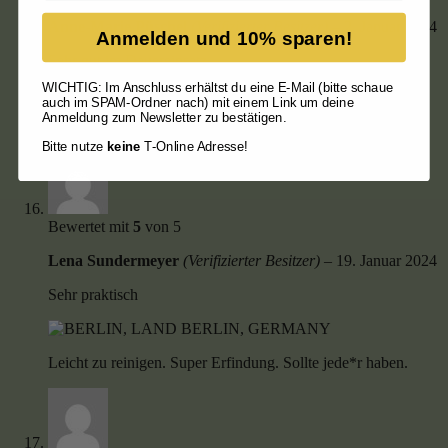
Anne-Marie Püschel
(Verifizierter Besitzer)
–
2. Januar 2024
Anmelden und 10% sparen!
Sehr gut im Dauereinsatz
WICHTIG: Im Anschluss erhältst du eine E-Mail (bitte schaue
auch im SPAM-Ordner nach) mit einem Link um deine
Anmeldung zum Newsletter zu bestätigen.
Gute Haltbarkeit, kein Anbacken und sehr gut zu reinigen
Bitte nutze
keine
T-Online Adresse!
Bewertet mit
5
von 5
Lena Sundermeyer
(Verifizierter Besitzer)
–
19. Januar 2024
Sehr praktisch
Leicht zu reinigen. Super Erfindung. Sollte jede*r haben.