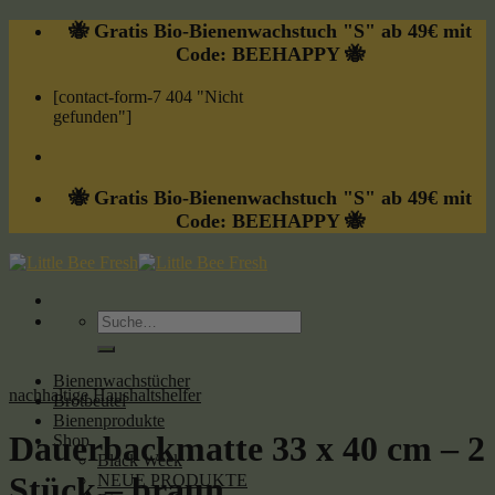
Skip
🐝 Gratis Bio-Bienenwachstuch "S" ab 49€ mit
to
Code: BEEHAPPY 🐝
content
[contact-form-7 404 "Nicht
gefunden"]
🐝 Gratis Bio-Bienenwachstuch "S" ab 49€ mit
Code: BEEHAPPY 🐝
Suche
nach:
Bienenwachstücher
nachhaltige Haushaltshelfer
Brotbeutel
Bienenprodukte
Dauerbackmatte 33 x 40 cm – 2
Shop
Black Week
Stück – braun
NEUE PRODUKTE