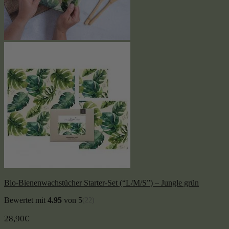
Bio-Bienenwachstücher Starter-Set (“L/M/S”) – Jungle grün
Bewertet mit
4.95
von 5
(22)
28,90
€