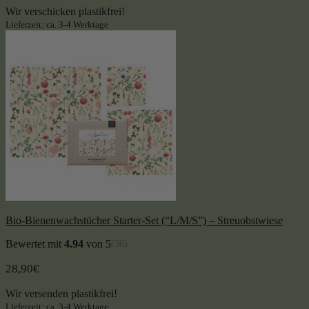
Wir verschicken plastikfrei!
Lieferzeit: ca. 3-4 Werktage
Bio-Bienenwachstücher Starter-Set (“L/M/S”) – Streuobstwiese
Bewertet mit
4.94
von 5
(36)
28,90
€
Wir versenden plastikfrei!
Lieferzeit: ca. 3-4 Werktage