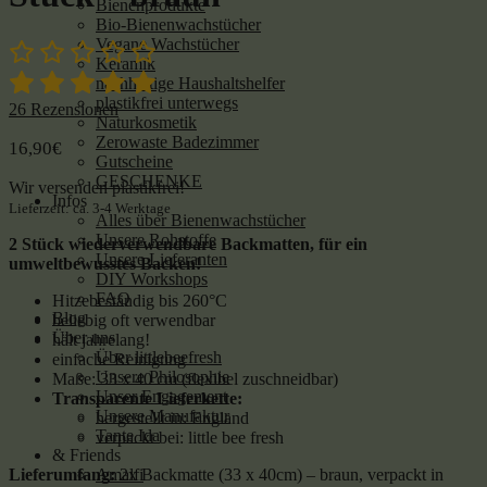
Bienenprodukte
Bio-Bienenwachstücher
Vegane Wachstücher
Keramik
nachhaltige Haushaltshelfer
plastikfrei unterwegs
26
Rezensionen
Naturkosmetik
Zerowaste Badezimmer
16,90
€
Gutscheine
GESCHENKE
Wir versenden plastikfrei!
Infos
Lieferzeit: ca. 3-4 Werktage
Alles über Bienenwachstücher
Unsere Rohstoffe
2 Stück wiederverwendbare Backmatten, für ein
Unsere Lieferanten
umweltbewusstes Backen!
DIY Workshops
FAQ
Hitzebeständig bis 260°C
Blog
beliebig oft verwendbar
Über uns
hält jahrelang!
Über littlebeefresh
einfache Reinigung
Unsere Philosophie
Maße: 33 x 40 cm (flexibel zuschneidbar)
Unser Engagement
Transparente Lieferkette:
Unsere Manufaktur
hergestellt in: England
Tante Ida
verpackt bei: little bee fresh
& Friends
Amalfi
Lieferumfang:
2x Backmatte (33 x 40cm) – braun, verpackt in