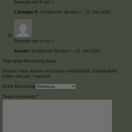
Bewertet mit
5
von 5
Christina N.
(Verifizierter Besitzer)
–
23. Juni 2026
Bewertet mit
5
von 5
Kerstin
(Verifizierter Besitzer)
–
13. Juli 2026
Füge deine Bewertung hinzu
Deine E-Mail-Adresse wird nicht veröffentlicht.
Erforderliche
Felder sind mit
*
markiert
Deine Bewertung
Deine Bewertung
*