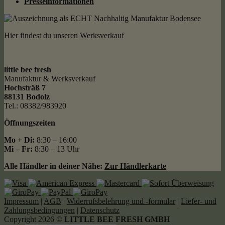
Presseinformationen
Hier findest du unseren Werksverkauf
little bee fresh
Manufaktur & Werksverkauf
Hochsträß 7
88131 Bodolz
Tel.: 08382/983920
Öffnungszeiten
Mo + Di:
8:30 – 16:00
Mi – Fr:
8:30 – 13 Uhr
Alle Händler in deiner Nähe:
Zur Händlerkarte
Impressum
|
AGB
|
Widerrufsbelehrung und -formular
|
Liefer- und
Zahlungsbedingungen
|
Datenschutz
Copyright 2026 ©
LITTLE BEE FRESH GMBH