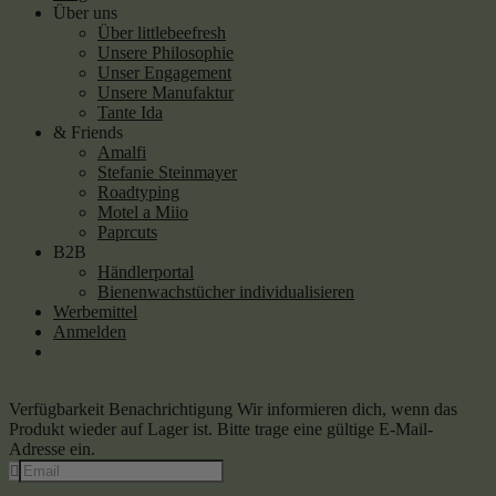
Über uns
Über littlebeefresh
Unsere Philosophie
Unser Engagement
Unsere Manufaktur
Tante Ida
& Friends
Amalfi
Stefanie Steinmayer
Roadtyping
Motel a Miio
Paprcuts
B2B
Händlerportal
Bienenwachstücher individualisieren
Werbemittel
Anmelden
Verfügbarkeit Benachrichtigung
Wir informieren dich, wenn das
Produkt wieder auf Lager ist. Bitte trage eine gültige E-Mail-
Adresse ein.