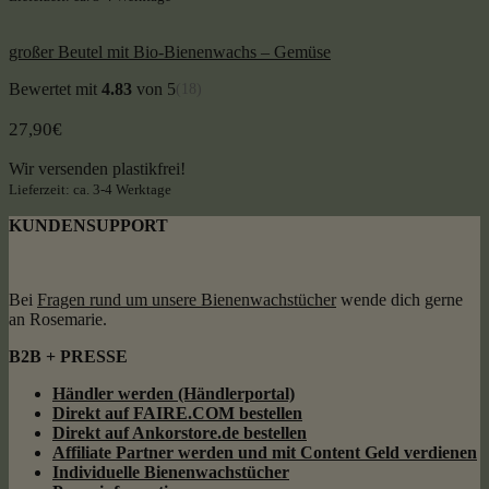
großer Beutel mit Bio-Bienenwachs – Gemüse
Bewertet mit
4.83
von 5
(18)
27,90
€
Wir versenden plastikfrei!
Lieferzeit: ca. 3-4 Werktage
KUNDENSUPPORT
Bei
Fragen rund um unsere Bienenwachstücher
wende dich gerne
an Rosemarie.
B2B + PRESSE
Händler werden (Händlerportal)
Direkt auf FAIRE.COM bestellen
Direkt auf Ankorstore.de bestellen
Affiliate Partner werden und mit Content Geld
verdienen
Individuelle Bienenwachstücher