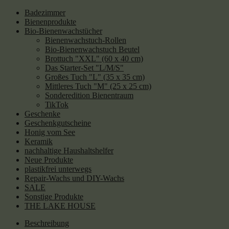
Badezimmer
Bienenprodukte
Bio-Bienenwachstücher
Bienenwachstuch-Rollen
Bio-Bienenwachstuch Beutel
Brottuch "XXL" (60 x 40 cm)
Das Starter-Set "L/M/S"
Großes Tuch "L" (35 x 35 cm)
Mittleres Tuch "M" (25 x 25 cm)
Sonderedition Bienentraum
TikTok
Geschenke
Geschenkgutscheine
Honig vom See
Keramik
nachhaltige Haushaltshelfer
Neue Produkte
plastikfrei unterwegs
Repair-Wachs und DIY-Wachs
SALE
Sonstige Produkte
THE LAKE HOUSE
Beschreibung