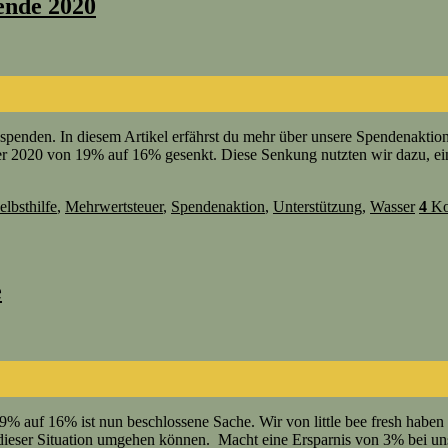
ende 2020
spenden. In diesem Artikel erfährst du mehr über unsere Spendenakti
r 2020 von 19% auf 16% gesenkt. Diese Senkung nutzten wir dazu, ein
elbsthilfe
,
Mehrwertsteuer
,
Spendenaktion
,
Unterstützung
,
Wasser
4
Ko
e
% auf 16% ist nun beschlossene Sache. Wir von little bee fresh hab
 dieser Situation umgehen können. Macht eine Ersparnis von 3% bei u