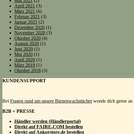
Mai 2021
(2)
April 2021
(3)
März 2021
(6)
Februar 2021
(3)
Januar 2021
(2)
Dezember 2020
(1)
November 2020
(3)
Oktober 2020
(4)
August 2020
(1)
Juni 2020
(1)
Mai 2020
(1)
April 2020
(1)
März 2019
(1)
Oktober 2018
(3)
KUNDENSUPPORT
Bei
Fragen rund um unsere Bienenwachstücher
wende dich gerne an 
B2B + PRESSE
Händler werden (Händlerportal)
Direkt auf FAIRE.COM bestellen
Direkt auf Ankorstore.de bestellen