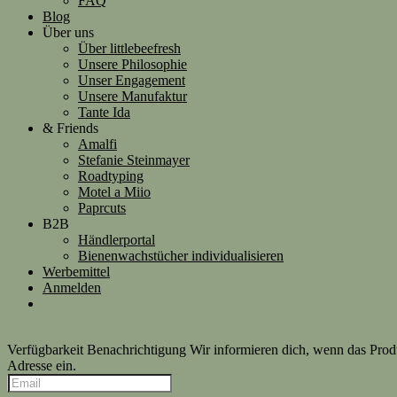
FAQ
Blog
Über uns
Über littlebeefresh
Unsere Philosophie
Unser Engagement
Unsere Manufaktur
Tante Ida
& Friends
Amalfi
Stefanie Steinmayer
Roadtyping
Motel a Miio
Paprcuts
B2B
Händlerportal
Bienenwachstücher individualisieren
Werbemittel
Anmelden
Verfügbarkeit Benachrichtigung
Wir informieren dich, wenn das Produk
Adresse ein.