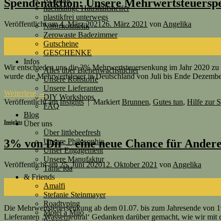
Spendenaktion: Unsere Mehrwertsteuersp
nachhaltige Haushaltshelfer
plastikfrei unterwegs
Veröffentlicht am
4. März 2021
26. März 2021
von
Angelika
Naturkosmetik
Zerowaste Badezimmer
04
Gutscheine
März
GESCHENKE
Infos
Wir entschieden uns die 3% Mehrwertsteuersenkung im Jahr 2020 zu 
Alles über Bienenwachstücher
wurde die Mehrwertsteuer in Deutschland von Juli bis Ende Dezembe
Unsere Rohstoffe
Unsere Lieferanten
Weiterlese
→
DIY Workshops
Veröffentlicht am
Insights
|
Markiert
Brunnen
,
Gutes tun
,
Hilfe zur S
FAQ
Blog
Insights
Über uns
Über littlebeefresh
Unsere Philosophie
3% von Dir – eine neue Chance für Ander
Unser Engagement
Unsere Manufaktur
Veröffentlicht am
25. Juni 2020
12. Oktober 2021
von
Angelika
Tante Ida
& Friends
25
Amalfi
Juni
Stefanie Steinmayer
Roadtyping
Die Mehrwertsteuersenkung ab dem 01.07. bis zum Jahresende von 19
Motel a Miio
Lieferanten ‚Wasserneutral‘ Gedanken darüber gemacht, wie wir mit