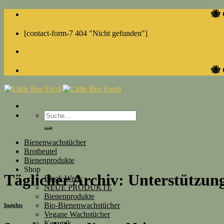
Skip
🐝 
to
content
[contact-form-7 404 "Nicht gefunden"]
🐝 
Suche
nach:
Bienenwachstücher
Brotbeutel
Bienenprodukte
Shop
Täglicher Archiv:
Unterstützun
Black Week
NEUE PRODUKTE
Bienenprodukte
Bio-Bienenwachstücher
Insights
Vegane Wachstücher
Keramik