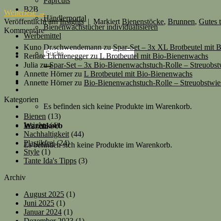
Paprcuts
B2B
Weiterlese
→
Händlerportal
Veröffentlicht am
Insights
|
Markiert
Bienenstöcke
,
Brunnen
,
Gutes 
Bienenwachstücher individualisieren
Kommentare
Werbemittel
Kuno Dr.schwendemann
zu
Spar-Set – 3x XL Brotbeutel mit
Suche
Renate Lichtenegger
zu
L Brotbeutel mit Bio-Bienenwachs
nach:
Julia
zu
Spar-Set – 3x Bio-Bienenwachstuch-Rolle – Streuobst
Annette Hörner
zu
L Brotbeutel mit Bio-Bienenwachs
Annette Hörner
zu
Bio-Bienenwachstuch-Rolle – Streuobstwie
Kategorien
Es befinden sich keine Produkte im Warenkorb.
Bienen
(13)
Insights
(4)
Warenkorb
Nachhaltigkeit
(44)
Plastikfrei
(24)
Es befinden sich keine Produkte im Warenkorb.
Style
(1)
Tante Ida's Tipps
(3)
Archiv
August 2025
(1)
Juni 2025
(1)
Januar 2024
(1)
Dezember 2023
(1)