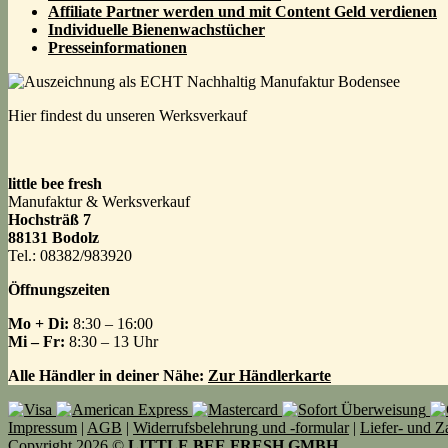
Affiliate Partner werden und mit Content Geld
verdienen
Individuelle Bienenwachstücher
Presseinformationen
Hier findest du unseren Werksverkauf
little bee fresh
Manufaktur & Werksverkauf
Hochsträß 7
88131 Bodolz
Tel.: 08382/983920
Öffnungszeiten
Mo + Di:
8:30 – 16:00
Mi – Fr:
8:30 – 13 Uhr
Alle Händler in deiner Nähe:
Zur Händlerkarte
Impressum
|
AGB
|
Widerrufsbelehrung und -formular
|
Liefer- und 
Copyright 2026 ©
LITTLE BEE FRESH GMBH