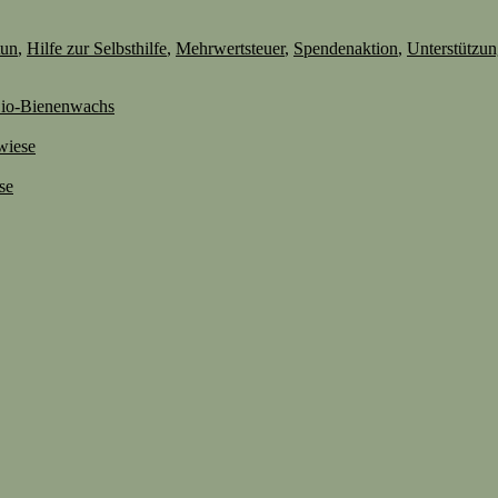
tun
,
Hilfe zur Selbsthilfe
,
Mehrwertsteuer
,
Spendenaktion
,
Unterstützu
 Bio-Bienenwachs
wiese
se