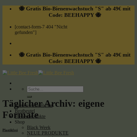
Skip
🐝 Gratis Bio-Bienenwachstuch "S" ab 49€ mit
to
Code: BEEHAPPY 🐝
content
[contact-form-7 404 "Nicht
gefunden"]
🐝 Gratis Bio-Bienenwachstuch "S" ab 49€ mit
Code: BEEHAPPY 🐝
Suche
nach:
Täglicher Archiv:
eigene
Bienenwachstücher
Brotbeutel
Formate
Bienenprodukte
Shop
Black Week
Plastikfrei
NEUE PRODUKTE