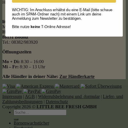
Hier findest du unseren Werksverkauf
WICHTIG: Im Anschluss erhältst du eine E-Mail (bitte schaue
auch im SPAM-Ordner nach) mit einem Link um deine
Anmeldung zum Newsletter zu bestätigen.
little bee fresh
Manufaktur & Werksverkauf
Bitte nutze
keine
T-Online Adresse!
Hochsträß 7
88131 Bodolz
Tel.: 08382/983920
Öffnungszeiten
Mo + Di:
8:30 – 16:00
Mi – Fr:
8:30 – 13 Uhr
Alle Händler in deiner Nähe:
Zur Händlerkarte
Impressum
|
AGB
|
Widerrufsbelehrung und -formular
|
Liefer- und
Zahlungsbedingungen
|
Datenschutz
Copyright 2026 ©
LITTLE BEE FRESH GMBH
Suche
nach:
Bienenwachstücher