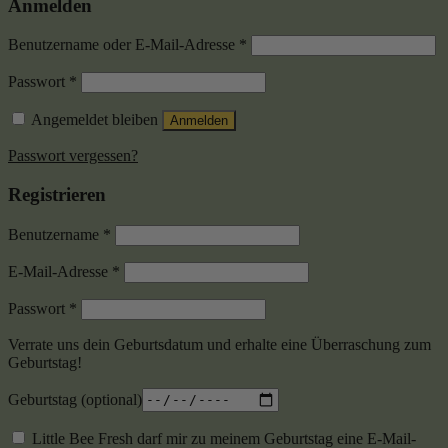
Anmelden
Benutzername oder E-Mail-Adresse
*
Passwort
*
Angemeldet bleiben
Anmelden
Passwort vergessen?
Registrieren
Benutzername
*
E-Mail-Adresse
*
Passwort
*
Verrate uns dein Geburtsdatum und erhalte eine Überraschung zum
Geburtstag!
Geburtstag
(optional)
Little Bee Fresh darf mir zu meinem Geburtstag eine E-Mail-