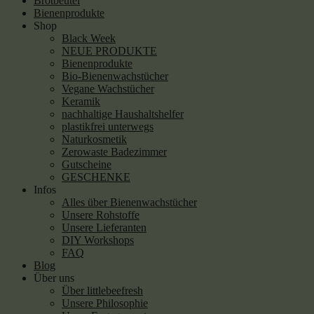
Brotbeutel
Bienenprodukte
Shop
Black Week
NEUE PRODUKTE
Bienenprodukte
Bio-Bienenwachstücher
Vegane Wachstücher
Keramik
nachhaltige Haushaltshelfer
plastikfrei unterwegs
Naturkosmetik
Zerowaste Badezimmer
Gutscheine
GESCHENKE
Infos
Alles über Bienenwachstücher
Unsere Rohstoffe
Unsere Lieferanten
DIY Workshops
FAQ
Blog
Über uns
Über littlebeefresh
Unsere Philosophie