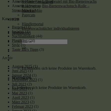
Annette Hörner
zu
L Brotbeutel mit Bio-Bienenwachs
Stefanie Steinmayer
Annette Hörner
zu
Bio-Bienenwachstuch-Rolle –
Roadtyping
Streuobstwiese
Motel a Miio
Paprcuts
Kategorien
B2B
Händlerportal
Bienen
(13)
Bienenwachstücher individualisieren
Insights
(4)
Werbemittel
Nachhaltigkeit
(44)
Plastikfrei
(24)
Suche
Style
(1)
nach:
Tante Ida's Tipps
(3)
Archiv
August 2025
(1)
Es befinden sich keine Produkte im Warenkorb.
Juni 2025
(1)
Januar 2024
(1)
Warenkorb
Dezember 2023
(1)
Juli 2023
(2)
Es befinden sich keine Produkte im Warenkorb.
Juni 2023
(1)
Mai 2023
(1)
April 2023
(1)
März 2023
(2)
Februar 2023
(1)
Januar 2023
(1)