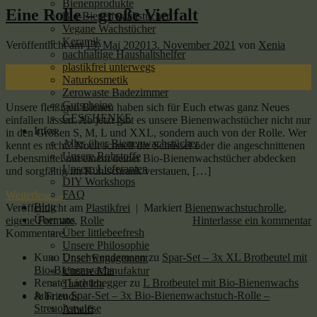
Bienenprodukte
Eine Rolle – große Vielfalt
Bio-Bienenwachstücher
Vegane Wachstücher
Keramik
Veröffentlicht am
13. Mai 2020
13. November 2021
von
Xenia
nachhaltige Haushaltshelfer
plastikfrei unterwegs
13
Naturkosmetik
Mai
Zerowaste Badezimmer
Gutscheine
Unsere fleißigen Bienen haben sich für Euch etwas ganz Neues
GESCHENKE
einfallen lassen. Ab jetzt gibt es unsere Bienenwachstücher nicht nur
Infos
in den Größen S, M, L und XXL, sondern auch von der Rolle. Wer
Alles über Bienenwachstücher
kennt es nicht? Noch schnell die Schüssel oder die angeschnittenen
Unsere Rohstoffe
Lebensmittel mit einem deiner Bio-Bienenwachstücher abdecken
Unsere Lieferanten
und sorgfältig im Kühlschrank verstauen, […]
DIY Workshops
FAQ
Weiterlese
→
Blog
Veröffentlicht am
Plastikfrei
|
Markiert
Bienenwachstuchrolle
,
Über uns
eigene Formate
,
Rolle
Hinterlasse ein kommentar
Über littlebeefresh
Kommentare
Unsere Philosophie
Kuno Dr.schwendemann
zu
Spar-Set – 3x XL Brotbeutel mit
Unser Engagement
Bio-Bienenwachs
Unsere Manufaktur
Renate Lichtenegger
zu
L Brotbeutel mit Bio-Bienenwachs
Tante Ida
Julia
zu
Spar-Set – 3x Bio-Bienenwachstuch-Rolle –
& Friends
Streuobstwiese
Amalfi