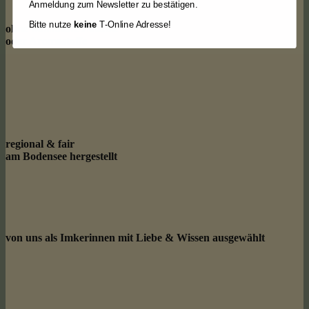
Anmeldung zum Newsletter zu bestätigen.
Bitte nutze
keine
T-Online Adresse!
ohne künstliche Zusätze
oder Aromastoffe
regional & fair
am Bodensee hergestellt
von uns als Imkerinnen mit Liebe & Wissen ausgewählt