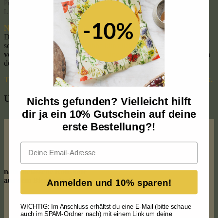
Produkte, denen du vertrauen kannst – ehrlich, naturbelassen und mit viel
Liebe gemacht.
Naturbelassen. Echt. Nachhaltig.
Du bekommst nur das Beste: sorgfältig ausgewählte Rohstoffe,
schonend verarbeitet, ganz ohne künstliche Zusätze. So bleibt die
volle Kraft der Natur
erhalten – und du kannst sie ganz einfach in
deine tägliche Routine integrieren.
Tu dir etwas Gutes – mit echten Schätzen aus dem Bienenstock.
Unser Versprechen:
Nichts gefunden? Vielleicht hilft
dir ja ein 10% Gutschein auf deine
erste Bestellung?!
Email
naturbelassene Rohstoffe
aus dem Bienenstock
Anmelden und 10% sparen!
WICHTIG: Im Anschluss erhältst du eine E-Mail (bitte schaue
auch im SPAM-Ordner nach) mit einem Link um deine