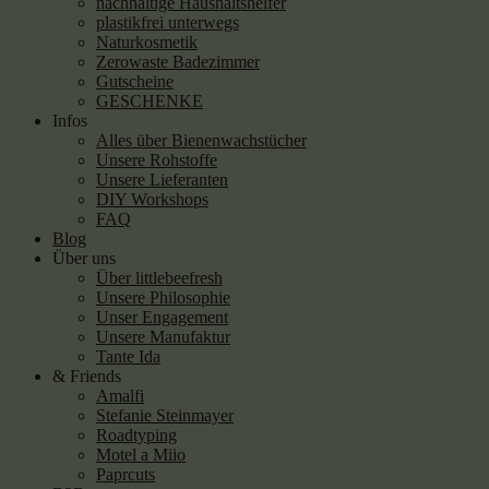
nachhaltige Haushaltshelfer
plastikfrei unterwegs
Naturkosmetik
Zerowaste Badezimmer
Gutscheine
GESCHENKE
Infos
Alles über Bienenwachstücher
Unsere Rohstoffe
Unsere Lieferanten
DIY Workshops
FAQ
Blog
Über uns
Über littlebeefresh
Unsere Philosophie
Unser Engagement
Unsere Manufaktur
Tante Ida
& Friends
Amalfi
Stefanie Steinmayer
Roadtyping
Motel a Miio
Paprcuts