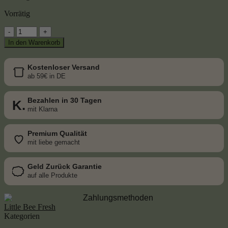
Vorrätig
Spar-
Set
In den Warenkorb
–
3x
Gelée
Kostenloser Versand
Royale
ab 59€ in DE
Kapseln
–
Bezahlen in 30 Tagen
K.
das
mit Klarna
Geheimnis
der
Bienenkönigin
Premium Qualität
|
mit liebe gemacht
320mg,
3x60
Geld Zurück Garantie
Stück
auf alle Produkte
Menge
Little Bee Fresh
Kategorien