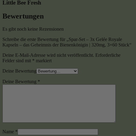
Little Bee Fresh
Bewertungen
Es gibt noch keine Rezensionen
Schreibe die erste Bewertung für „Spar-Set – 3x Gelée Royale
Kapseln – das Geheimnis der Bienenkönigin | 320mg, 3×60 Stück“
Deine E-Mail-Adresse wird nicht veröffentlicht.
Erforderliche
Felder sind mit
*
markiert
Deine Bewertung
Deine Bewertung
*
Name
*