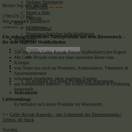
Stefanie Steinmayer
Bisher bei uns
68,70
€
59,90
€
Roadtyping
Motel a Miio
(
798,67
€
/ 1 kg)
Paprcuts
Wir versenden plastikfrei!
B2B
Lieferzeit: ca. 3-4 Werktage
Händlerportal
Bienenwachstücher individualisieren
Ein außergewöhnliches Naturprodukt aus dem Bienenstock –
Werbemittel
für dein tägliches Wohlbefinden
Suche
320 mg reines Gelée Royale Pulver (lypholisiert) pro Kapsel
nach:
Mit Gelée Royale wird aus einer normalen Biene eine
Königin
von Natur aus reich an Proteinen, Aminosäuren, Vitaminen &
Spurenelementen
schonend verarbeitet, ohne unnötige Zusätze
Es befinden sich keine Produkte im Warenkorb.
aus traditioneller Imkerei – mit echter Handarbeit & Erfahrung
hergestellt
Warenkorb
Lieferumfang:
Es befinden sich keine Produkte im Warenkorb.
3 ×
Gelée Royale Kapseln – das Geheimnis der Bienenkönigin |
320mg, 60 Stück
Vorrätig