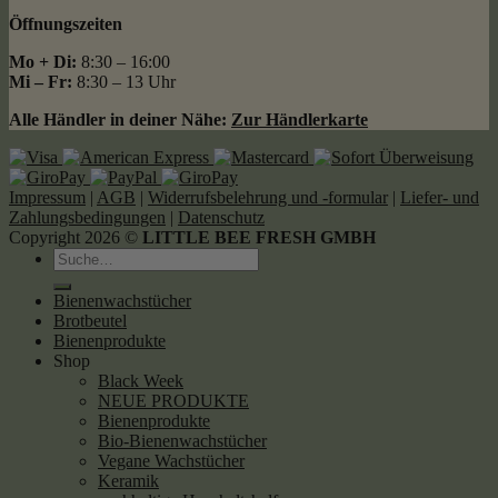
Öffnungszeiten
Mo + Di:
8:30 – 16:00
Mi – Fr:
8:30 – 13 Uhr
Alle Händler in deiner Nähe:
Zur Händlerkarte
Impressum
|
AGB
|
Widerrufsbelehrung und -formular
|
Liefer- und
Zahlungsbedingungen
|
Datenschutz
Copyright 2026 ©
LITTLE BEE FRESH GMBH
Suche
nach:
Bienenwachstücher
Brotbeutel
Bienenprodukte
Shop
Black Week
NEUE PRODUKTE
Bienenprodukte
Bio-Bienenwachstücher
Vegane Wachstücher
Keramik