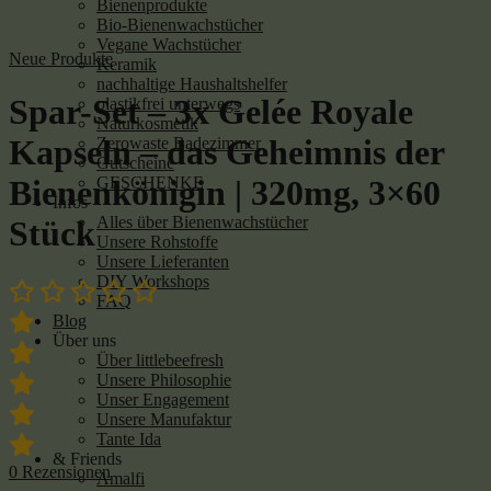
Bienenprodukte
Bio-Bienenwachstücher
Vegane Wachstücher
Neue Produkte
Keramik
nachhaltige Haushaltshelfer
Spar-Set – 3x Gelée Royale
plastikfrei unterwegs
Naturkosmetik
Kapseln – das Geheimnis der
Zerowaste Badezimmer
Gutscheine
GESCHENKE
Bienenkönigin | 320mg, 3×60
Infos
Alles über Bienenwachstücher
Stück
Unsere Rohstoffe
Unsere Lieferanten
DIY Workshops
FAQ
Blog
Über uns
Über littlebeefresh
Unsere Philosophie
Unser Engagement
Unsere Manufaktur
Tante Ida
& Friends
0
Rezensionen
Amalfi