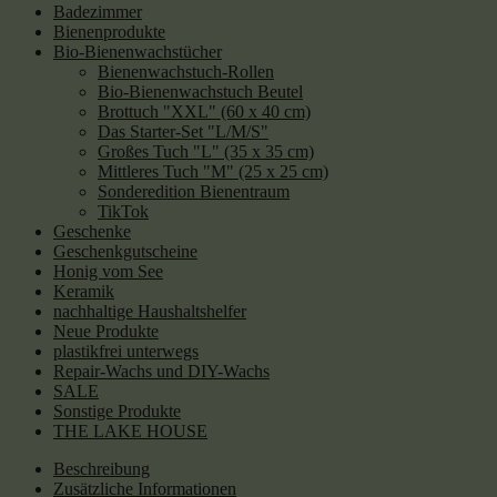
Badezimmer
Bienenprodukte
Bio-Bienenwachstücher
Bienenwachstuch-Rollen
Bio-Bienenwachstuch Beutel
Brottuch "XXL" (60 x 40 cm)
Das Starter-Set "L/M/S"
Großes Tuch "L" (35 x 35 cm)
Mittleres Tuch "M" (25 x 25 cm)
Sonderedition Bienentraum
TikTok
Geschenke
Geschenkgutscheine
Honig vom See
Keramik
nachhaltige Haushaltshelfer
Neue Produkte
plastikfrei unterwegs
Repair-Wachs und DIY-Wachs
SALE
Sonstige Produkte
THE LAKE HOUSE
Beschreibung
Zusätzliche Informationen