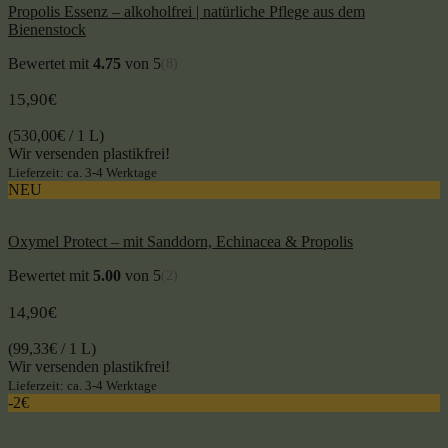
Propolis Essenz – alkoholfrei | natürliche Pflege aus dem
Bienenstock
Bewertet mit
4.75
von 5
(8)
15,90
€
(
530,00
€
/ 1 L)
Wir versenden plastikfrei!
Lieferzeit: ca. 3-4 Werktage
NEU
Oxymel Protect – mit Sanddorn, Echinacea & Propolis
Bewertet mit
5.00
von 5
(2)
14,90
€
(
99,33
€
/ 1 L)
Wir versenden plastikfrei!
Lieferzeit: ca. 3-4 Werktage
-2€