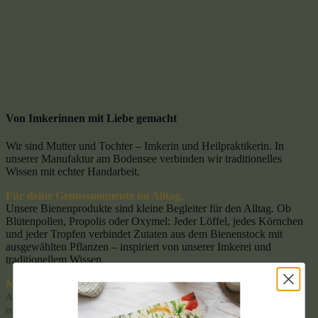
Von Imkerinnen mit Liebe gemacht
Wir sind Mutter und Tochter – Imkerin und Heilpraktikerin. In
unserer Manufaktur am Bodensee verbinden wir traditionelles
Wissen mit echter Handarbeit.
Für deine Genussmomente im Alltag.
Unsere Bienenprodukte sind kleine Begleiter für den Alltag. Ob
Blütenpollen, Propolis oder Oxymel: Jeder Löffel, jedes Körnchen
und jeder Tropfen verbindet Zutaten aus dem Bienenstock mit
ausgewählten Pflanzen – inspiriert von unserer Imkerei und
traditionellem Wissen.
Mit Liebe in unserer Manufaktur gemacht:
Als Imkerin & Heilpraktikerin verbinden wir
traditionelles Wissen
mit
echter Handarbeit. In unserer
Manufaktur am Bodensee
entstehen