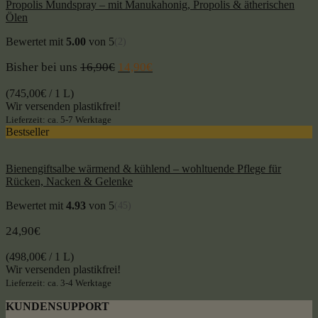
Propolis Mundspray – mit Manukahonig, Propolis & ätherischen
Ölen
Bewertet mit
5.00
von 5
(2)
Bisher bei uns
16,90
€
14,90
€
(
745,00
€
/ 1 L)
Wir versenden plastikfrei!
Lieferzeit: ca. 5-7 Werktage
Bestseller
Bienengiftsalbe wärmend & kühlend – wohltuende Pflege für
Rücken, Nacken & Gelenke
Bewertet mit
4.93
von 5
(45)
24,90
€
(
498,00
€
/ 1 L)
Wir versenden plastikfrei!
Lieferzeit: ca. 3-4 Werktage
KUNDENSUPPORT