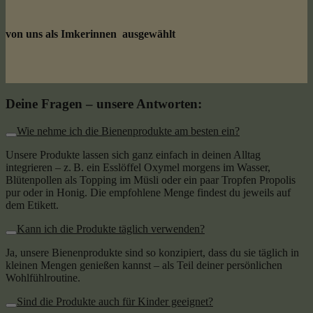
von uns als Imkerinnen ausgewählt
Deine Fragen – unsere Antworten:
Wie nehme ich die Bienenprodukte am besten ein?
Unsere Produkte lassen sich ganz einfach in deinen Alltag
integrieren – z. B. ein Esslöffel Oxymel morgens im Wasser,
Blütenpollen als Topping im Müsli oder ein paar Tropfen Propolis
pur oder in Honig. Die empfohlene Menge findest du jeweils auf
dem Etikett.
Kann ich die Produkte täglich verwenden?
Ja, unsere Bienenprodukte sind so konzipiert, dass du sie täglich in
kleinen Mengen genießen kannst – als Teil deiner persönlichen
Wohlfühlroutine.
Sind die Produkte auch für Kinder geeignet?