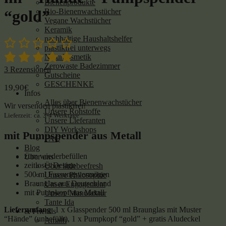
Bienenprodukte
Bio-Bienenwachstücher
“gold”
Vegane Wachstücher
Keramik
nachhaltige Haushaltshelfer
plastikfrei unterwegs
Naturkosmetik
Zerowaste Badezimmer
3
Rezensionen
Gutscheine
GESCHENKE
19,90
€
Infos
Alles über Bienenwachstücher
Wir versenden plastikfrei!
Unsere Rohstoffe
Lieferzeit: ca. 3-4 Werktage
Unsere Lieferanten
DIY Workshops
mit Pumpspender aus Metall
FAQ
Blog
zum wiederbefüllen
Über uns
zeitloses Design
Über littlebeefresh
500 ml Fassungsvermögen
Unsere Philosophie
Braunglas aus Deutschland
Unser Engagement
mit Pumpkopf aus Metall
Unsere Manufaktur
Tante Ida
Lieferumfang
: 1 x Glasspender 500 ml Braunglas mit Muster
& Friends
“Hände” (unbefüllt), 1 x Pumpkopf “gold” + gratis Aludeckel
Amalfi