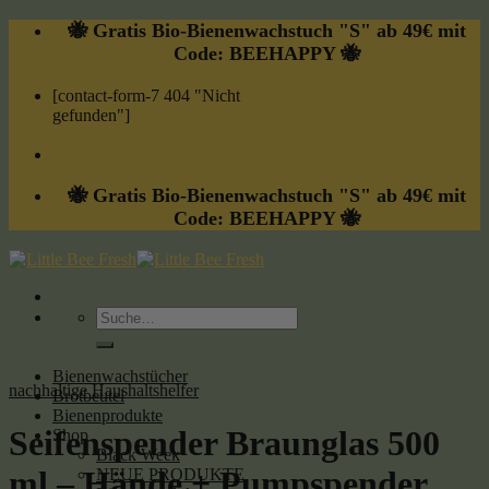
Skip
🐝 Gratis Bio-Bienenwachstuch "S" ab 49€ mit
to
Code: BEEHAPPY 🐝
content
[contact-form-7 404 "Nicht
gefunden"]
🐝 Gratis Bio-Bienenwachstuch "S" ab 49€ mit
Code: BEEHAPPY 🐝
Suche
nach:
Bienenwachstücher
nachhaltige Haushaltshelfer
Brotbeutel
Bienenprodukte
Seifenspender Braunglas 500
Shop
Black Week
ml – Hände + Pumpspender
NEUE PRODUKTE