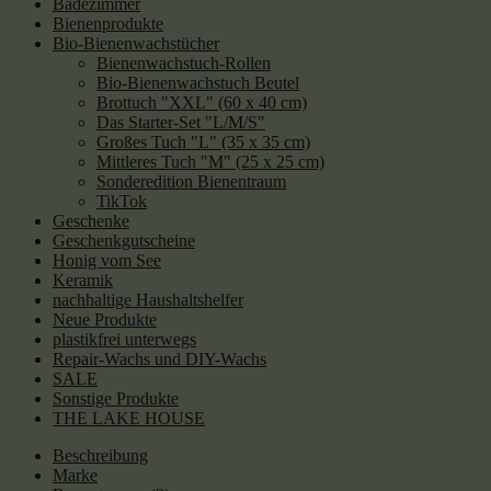
Badezimmer
Bienenprodukte
Bio-Bienenwachstücher
Bienenwachstuch-Rollen
Bio-Bienenwachstuch Beutel
Brottuch "XXL" (60 x 40 cm)
Das Starter-Set "L/M/S"
Großes Tuch "L" (35 x 35 cm)
Mittleres Tuch "M" (25 x 25 cm)
Sonderedition Bienentraum
TikTok
Geschenke
Geschenkgutscheine
Honig vom See
Keramik
nachhaltige Haushaltshelfer
Neue Produkte
plastikfrei unterwegs
Repair-Wachs und DIY-Wachs
SALE
Sonstige Produkte
THE LAKE HOUSE
Beschreibung
Marke