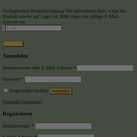
Verfügbarkeit Benachrichtigung
Wir informieren dich, wenn das
Produkt wieder auf Lager ist. Bitte trage eine gültige E-Mail-
Adresse ein.
eintragen
Anmelden
Benutzername oder E-Mail-Adresse
*
Passwort
*
Angemeldet bleiben
Anmelden
Passwort vergessen?
Registrieren
Benutzername
*