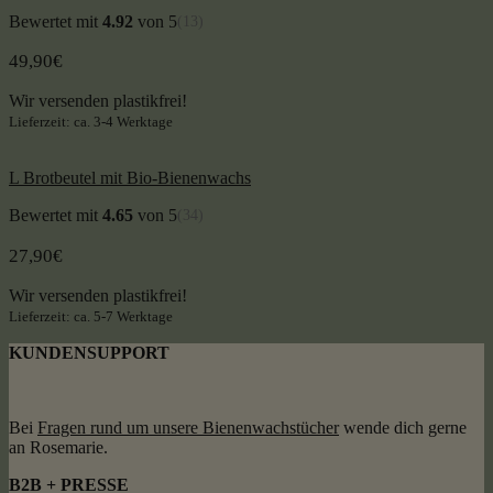
Bewertet mit
4.92
von 5
(13)
49,90
€
Wir versenden plastikfrei!
Lieferzeit: ca. 3-4 Werktage
L Brotbeutel mit Bio-Bienenwachs
Bewertet mit
4.65
von 5
(34)
27,90
€
Wir versenden plastikfrei!
Lieferzeit: ca. 5-7 Werktage
KUNDENSUPPORT
Bei
Fragen rund um unsere Bienenwachstücher
wende dich gerne
an Rosemarie.
B2B + PRESSE