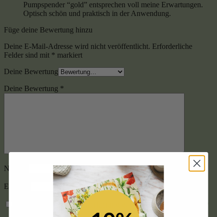
Pumpspender “gold” entsprechen voll meine Erwartungen.
Optisch schön und praktisch in der Anwendung.
Füge deine Bewertung hinzu
Deine E-Mail-Adresse wird nicht veröffentlicht.
Erforderliche
Felder sind mit
*
markiert
Deine Bewertung
Deine Bewertung
*
Name
*
E-Mail
*
Ich habe die
Datenschutzerklärung
gelesen und stimme ihr zu.
*