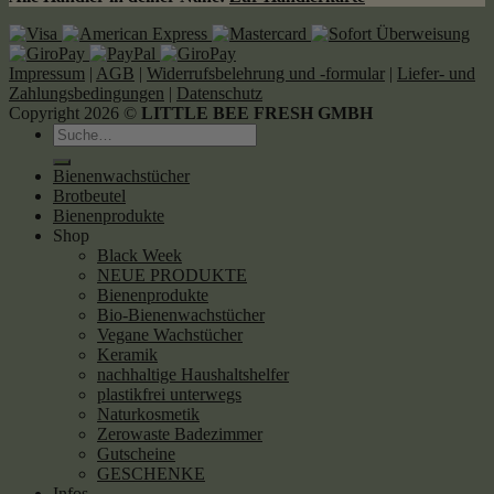
Impressum
|
AGB
|
Widerrufsbelehrung und -formular
|
Liefer- und
Zahlungsbedingungen
|
Datenschutz
Copyright 2026 ©
LITTLE BEE FRESH GMBH
Suche
nach:
Bienenwachstücher
Brotbeutel
Bienenprodukte
Shop
Black Week
NEUE PRODUKTE
Bienenprodukte
Bio-Bienenwachstücher
Vegane Wachstücher
Keramik
nachhaltige Haushaltshelfer
plastikfrei unterwegs
Naturkosmetik
Zerowaste Badezimmer
Gutscheine
GESCHENKE
Infos