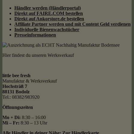
Händler werden (Händlerportal)
Direkt auf FAIRE.COM bestellen
Direkt auf Ankorstore.de bestellen
Affiliate Partner werden und mit Content Geld
verdienen
Individuelle Bienenwachstücher
Presseinformationen
Hier findest du unseren Werksverkauf
little bee fresh
Manufaktur & Werksverkauf
Hochsträß 7
88131 Bodolz
Tel.: 08382/983920
Öffnungszeiten
Mo + Di:
8:30 – 16:00
Mi – Fr:
8:30 – 13 Uhr
Alle Händler in deiner Nähe:
Zur Händlerkarte