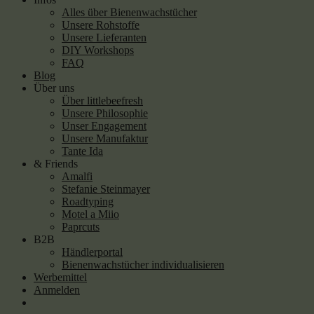
Alles über Bienenwachstücher
Unsere Rohstoffe
Unsere Lieferanten
DIY Workshops
FAQ
Blog
Über uns
Über littlebeefresh
Unsere Philosophie
Unser Engagement
Unsere Manufaktur
Tante Ida
& Friends
Amalfi
Stefanie Steinmayer
Roadtyping
Motel a Miio
Paprcuts
B2B
Händlerportal
Bienenwachstücher individualisieren
Werbemittel
Anmelden