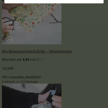
Bio-Bienenwachstuch-Rolle – Streuobstwiese
Bewertet mit
4.94
von 5
(47)
24,90
€
Wir versenden plastikfrei!
Lieferzeit: ca. 3-4 Werktage