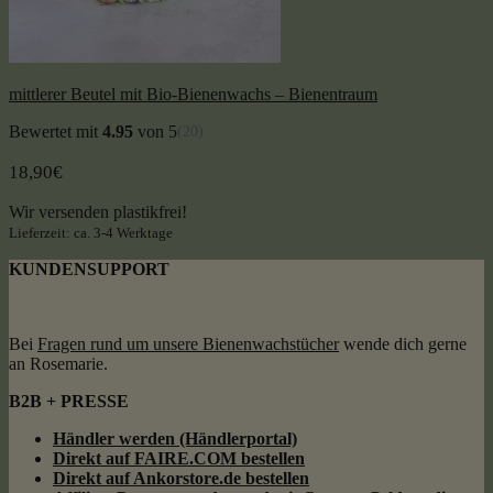
mittlerer Beutel mit Bio-Bienenwachs – Bienentraum
Bewertet mit
4.95
von 5
(20)
18,90
€
Wir versenden plastikfrei!
Lieferzeit: ca. 3-4 Werktage
KUNDENSUPPORT
Bei
Fragen rund um unsere Bienenwachstücher
wende dich gerne
an Rosemarie.
B2B + PRESSE
Händler werden (Händlerportal)
Direkt auf FAIRE.COM bestellen
Direkt auf Ankorstore.de bestellen