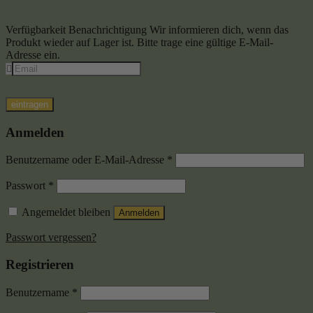
Verfügbarkeit Benachrichtigung
Wir informieren dich, wenn das
Produkt wieder auf Lager ist. Bitte trage eine gültige E-Mail-
Adresse ein.
eintragen
Anmelden
Benutzername oder E-Mail-Adresse
*
Passwort
*
Angemeldet bleiben
Anmelden
Passwort vergessen?
Registrieren
Benutzername
*