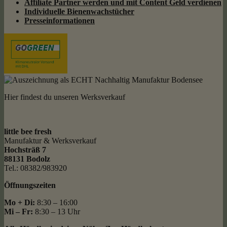
Affiliate Partner werden und mit Content Geld
verdienen
Individuelle Bienenwachstücher
Presseinformationen
Hier findest du unseren Werksverkauf
little bee fresh
Manufaktur & Werksverkauf
Hochsträß 7
88131 Bodolz
Tel.: 08382/983920
Öffnungszeiten
Mo + Di:
8:30 – 16:00
Mi – Fr:
8:30 – 13 Uhr