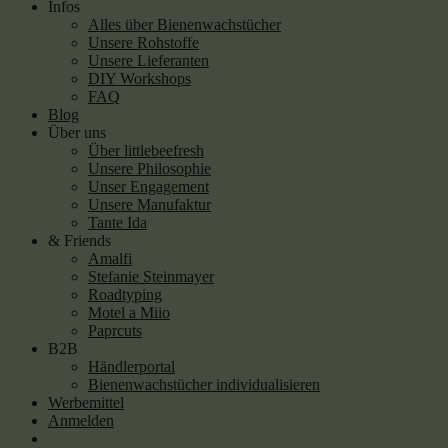
Infos
Alles über Bienenwachstücher
Unsere Rohstoffe
Unsere Lieferanten
DIY Workshops
FAQ
Blog
Über uns
Über littlebeefresh
Unsere Philosophie
Unser Engagement
Unsere Manufaktur
Tante Ida
& Friends
Amalfi
Stefanie Steinmayer
Roadtyping
Motel a Miio
Paprcuts
B2B
Händlerportal
Bienenwachstücher individualisieren
Werbemittel
Anmelden