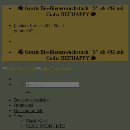
Skip
🐝 Gratis Bio-Bienenwachstuch "S" ab 49€ mit
to
Code: BEEHAPPY 🐝
content
[contact-form-7 404 "Nicht
gefunden"]
🐝 Gratis Bio-Bienenwachstuch "S" ab 49€ mit
Code: BEEHAPPY 🐝
Suche
nach:
Bienenwachstücher
Brotbeutel
Bienenprodukte
Shop
Black Week
NEUE PRODUKTE