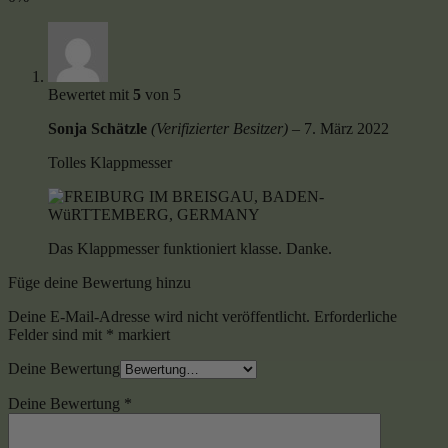
Bewertet mit
5
von 5
Sonja Schätzle
(Verifizierter Besitzer)
–
7. März 2022
Tolles Klappmesser
Das Klappmesser funktioniert klasse. Danke.
Füge deine Bewertung hinzu
Deine E-Mail-Adresse wird nicht veröffentlicht.
Erforderliche
Felder sind mit
*
markiert
Deine Bewertung
Deine Bewertung
*