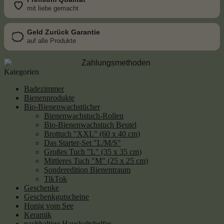
mit liebe gemacht
Geld Zurück Garantie
auf alle Produkte
Kategorien
Badezimmer
Bienenprodukte
Bio-Bienenwachstücher
Bienenwachstuch-Rollen
Bio-Bienenwachstuch Beutel
Brottuch "XXL" (60 x 40 cm)
Das Starter-Set "L/M/S"
Großes Tuch "L" (35 x 35 cm)
Mittleres Tuch "M" (25 x 25 cm)
Sonderedition Bienentraum
TikTok
Geschenke
Geschenkgutscheine
Honig vom See
Keramik
nachhaltige Haushaltshelfer