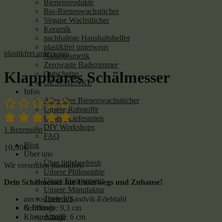
Bienenprodukte
Bio-Bienenwachstücher
Vegane Wachstücher
Keramik
nachhaltige Haushaltshelfer
plastikfrei unterwegs
plastikfrei unterwegs
Naturkosmetik
Zerowaste Badezimmer
Klappbares Schälmesser
Gutscheine
GESCHENKE
Infos
Alles über Bienenwachstücher
Unsere Rohstoffe
Unsere Lieferanten
DIY Workshops
1
Rezension
FAQ
Blog
10,90
€
Über uns
Über littlebeefresh
Wir versenden plastikfrei!
Unsere Philosophie
Unser Engagement
Dein Schälmesser für Unterwegs und Zuhause!
Unsere Manufaktur
Tante Ida
aus rostfreiem Sandvik-Edelstahl
& Friends
Grifflänge: 9,3 cm
Amalfi
Klingenlänge: 6 cm