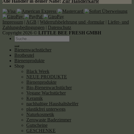
Alle Händler in deiner Nähe:
Zur Händlerkarte
Impressum
|
AGB
|
Widerrufsbelehrung und -formular
|
Liefer- und
Zahlungsbedingungen
|
Datenschutz
Copyright 2026 ©
LITTLE BEE FRESH GMBH
Suche
nach:
Bienenwachstücher
Brotbeutel
Bienenprodukte
Shop
Black Week
NEUE PRODUKTE
Bienenprodukte
Bio-Bienenwachstücher
Vegane Wachstücher
Keramik
nachhaltige Haushaltshelfer
plastikfrei unterwegs
Naturkosmetik
Zerowaste Badezimmer
Gutscheine
GESCHENKE