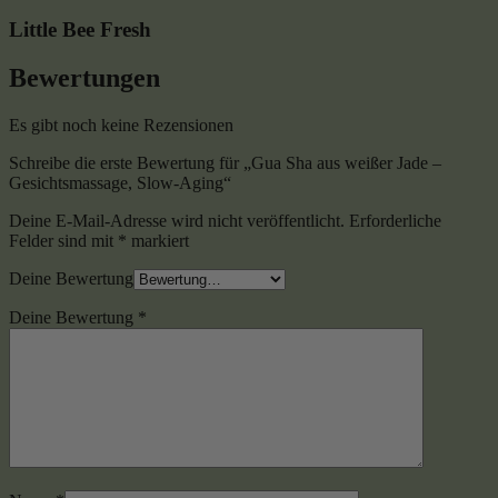
Little Bee Fresh
Bewertungen
Es gibt noch keine Rezensionen
Schreibe die erste Bewertung für „Gua Sha aus weißer Jade –
Gesichtsmassage, Slow-Aging“
Deine E-Mail-Adresse wird nicht veröffentlicht.
Erforderliche
Felder sind mit
*
markiert
Deine Bewertung
Deine Bewertung
*