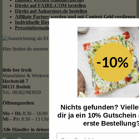
Direkt auf FAIRE.COM bestellen
Direkt auf Ankorstore.de bestellen
Affiliate Partner werden und mit Content Geld
verdienen
Individuelle Bienenwachstücher
Presseinformationen
Hier findest du unseren Werksverkauf
little bee fresh
Manufaktur & Werksverkauf
Hochsträß 7
88131 Bodolz
Tel.: 08382/983920
Öffnungszeiten
Nichts gefunden? Viellei
Mo + Di:
8:30 – 16:00
dir ja ein 10% Gutschein
Mi – Fr:
8:30 – 13 Uhr
erste Bestellung
Alle Händler in deiner Nähe:
Zur Händlerkarte
Email