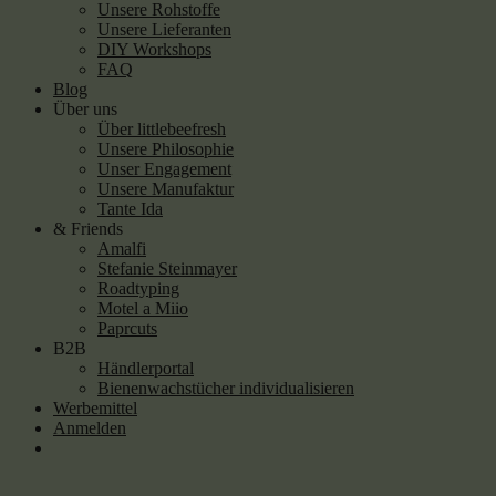
Unsere Rohstoffe
Unsere Lieferanten
DIY Workshops
FAQ
Blog
Über uns
Über littlebeefresh
Unsere Philosophie
Unser Engagement
Unsere Manufaktur
Tante Ida
& Friends
Amalfi
Stefanie Steinmayer
Roadtyping
Motel a Miio
Paprcuts
B2B
Händlerportal
Bienenwachstücher individualisieren
Werbemittel
Anmelden