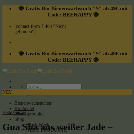
Skip
🐝 Gratis Bio-Bienenwachstuch "S" ab 49€ mit
to
Code: BEEHAPPY 🐝
content
[contact-form-7 404 "Nicht
gefunden"]
🐝 Gratis Bio-Bienenwachstuch "S" ab 49€ mit
Code: BEEHAPPY 🐝
Suche
nach:
NEU
Bienenwachstücher
Brotbeutel
Badezimmer
Bienenprodukte
Shop
Gua Sha aus weißer Jade –
Black Week
NEUE PRODUKTE