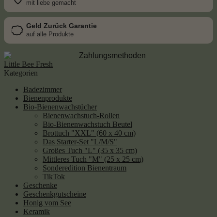
mit liebe gemacht
Geld Zurück Garantie
auf alle Produkte
Little Bee Fresh
Kategorien
Badezimmer
Bienenprodukte
Bio-Bienenwachstücher
Bienenwachstuch-Rollen
Bio-Bienenwachstuch Beutel
Brottuch "XXL" (60 x 40 cm)
Das Starter-Set "L/M/S"
Großes Tuch "L" (35 x 35 cm)
Mittleres Tuch "M" (25 x 25 cm)
Sonderedition Bienentraum
TikTok
Geschenke
Geschenkgutscheine
Honig vom See
Keramik