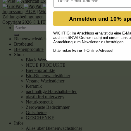
Impressum
|
AGB
|
Widerrufsbelehrung und -formular
|
Liefer- und
Zahlungsbedingungen
|
Datenschutz
Anmelden und 10% sp
Copyright 2026 ©
LITTLE BEE FRESH GMBH
Suche
nach:
WICHTIG: Im Anschluss erhältst du eine E-Mai
auch im SPAM-Ordner nach) mit einem Link 
Bienenwachstücher
Anmeldung zum Newsletter zu bestätigen.
Brotbeutel
Bienenprodukte
Bitte nutze
keine
T-Online Adresse!
Shop
Black Week
NEUE PRODUKTE
Bienenprodukte
Bio-Bienenwachstücher
Vegane Wachstücher
Keramik
nachhaltige Haushaltshelfer
plastikfrei unterwegs
Naturkosmetik
Zerowaste Badezimmer
Gutscheine
GESCHENKE
Infos
Alles über Bienenwachstücher