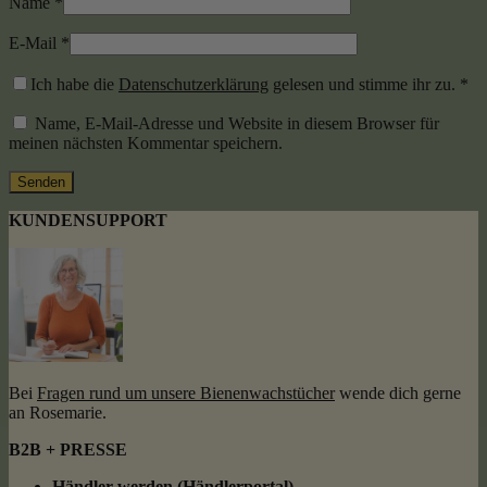
Name
*
E-Mail
*
Ich habe die
Datenschutzerklärung
gelesen und stimme ihr zu.
*
Name, E-Mail-Adresse und Website in diesem Browser für
meinen nächsten Kommentar speichern.
KUNDENSUPPORT
Bei
Fragen rund um unsere Bienenwachstücher
wende dich gerne
an Rosemarie.
B2B + PRESSE
Händler werden (Händlerportal)