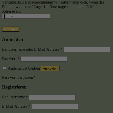
Verfügbarkeit Benachrichtigung
Wir informieren dich, wenn das
Produkt wieder auf Lager ist. Bitte trage eine gültige E-Mail-
Adresse ein.
eintragen
Anmelden
Benutzername oder E-Mail-Adresse
*
Passwort
*
Angemeldet bleiben
Anmelden
Passwort vergessen?
Registrieren
Benutzername
*
E-Mail-Adresse
*