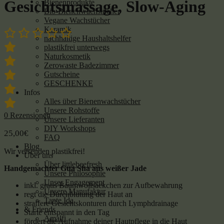
Gesichtsmassage, Slow-Aging
Bienenprodukte
Bio-Bienenwachstücher
Vegane Wachstücher
Keramik
nachhaltige Haushaltshelfer
plastikfrei unterwegs
Naturkosmetik
Zerowaste Badezimmer
Gutscheine
GESCHENKE
Infos
Alles über Bienenwachstücher
Unsere Rohstoffe
0
Rezensionen
Unsere Lieferanten
DIY Workshops
25,00
€
FAQ
Blog
Wir versenden plastikfrei!
Über uns
Über littlebeefresh
Handgemachter Gua Sha aus weißer Jade
Unsere Philosophie
Unser Engagement
inkl. gratis Baumwollsäckchen zur Aufbewahrung
Unsere Manufaktur
regt die Durchblutung der Haut an
Tante Ida
straffere Gesichtskonturen durch Lymphdrainage
& Friends
Starte entspannt in den Tag
Amalfi
fördert die Aufnahme deiner Hautpflege in die Haut