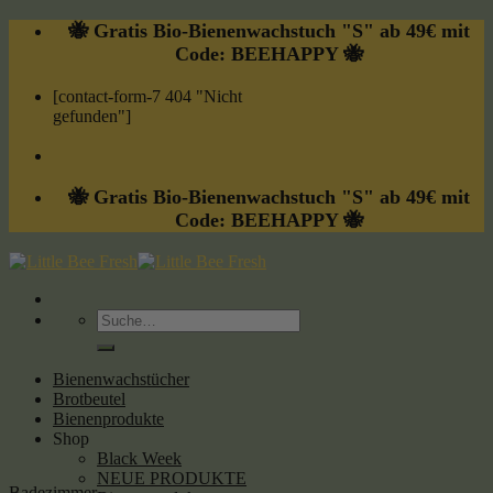
Skip
🐝 Gratis Bio-Bienenwachstuch "S" ab 49€ mit
to
Code: BEEHAPPY 🐝
content
[contact-form-7 404 "Nicht
gefunden"]
🐝 Gratis Bio-Bienenwachstuch "S" ab 49€ mit
Code: BEEHAPPY 🐝
Suche
nach:
Bienenwachstücher
Brotbeutel
Bienenprodukte
Shop
Black Week
NEUE PRODUKTE
Badezimmer