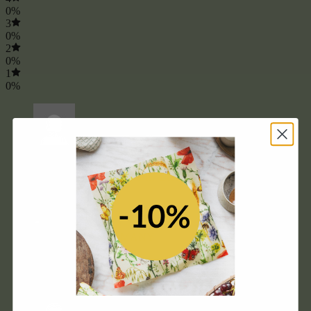
0%
3
0%
2
0%
1
0%
Bewertet mit
5
von 5
Britta Gätjens
(Verifizierter Besitzer)
–
13. Mai 2023
Tolles Hautgefühl
Ihr habt nicht zu viel versprochen, fühlt sich nach dem
Duschen an, wie frisch gecremt! Super!