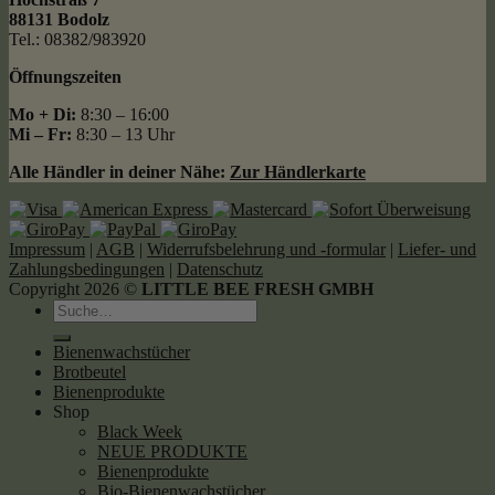
88131 Bodolz
Tel.: 08382/983920
Öffnungszeiten
Mo + Di:
8:30 – 16:00
Mi – Fr:
8:30 – 13 Uhr
Alle Händler in deiner Nähe:
Zur Händlerkarte
Impressum
|
AGB
|
Widerrufsbelehrung und -formular
|
Liefer- und
Zahlungsbedingungen
|
Datenschutz
Copyright 2026 ©
LITTLE BEE FRESH GMBH
Suche
nach:
Bienenwachstücher
Brotbeutel
Bienenprodukte
Shop
Black Week
NEUE PRODUKTE
Bienenprodukte
Bio-Bienenwachstücher