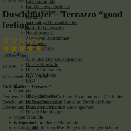
Bienenprodukte
Bio-Bienenwachstücher
Duschbutter – Terrazzo “good
Vegane Wachstücher
Keramik
feeling”
nachhaltige Haushaltshelfer
plastikfrei unterwegs
Naturkosmetik
Zerowaste Badezimmer
Gutscheine
GESCHENKE
Infos
2
Rezensionen
Alles über Bienenwachstücher
Unsere Rohstoffe
11,90
€
Unsere Lieferanten
DIY Workshops
Wir versenden plastikfrei!
FAQ
Blog
Duschbutter “Terrazzo”
Über uns
Über littlebeefresh
Der neue Liebling von unserem Team! Spare morgens Zeit in der
Unsere Philosophie
Dusche mit der Duschbutter von Hautsinn. Durch die hohe
Unser Engagement
Überfettung fühlst du dich danach wie eingecremt.
Unsere Manufaktur
Tante Ida
vegan
& Friends
handgemacht in kleiner Manufaktur
Amalfi
mit Reismilch für luxuriöse Pflege und cremigen Schaum.