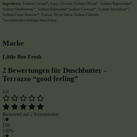
Ingredients:
Sodium Cocoate*, Aqua, Glycerin, Sodium Olivate*, Sodium Rapeseedate*,
Sodium Sheabutterate*, Sodium Babassuate*,Sodium Castorate*, Sodium Avocadoate*,
Sodium Cacao Butterate*, Parfum, Oryza Sativa, Sodium Chloride
*aus kontrolliert biologischem Anbau
Marke
Little Bee Fresh
2 Bewertungen für
Duschbutter –
Terrazzo “good feeling”
5,0
Basierend auf 2 Rezensionen
5
100
100%
4