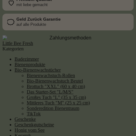
mit liebe gemacht
Geld Zurück Garantie
auf alle Produkte
Little Bee Fresh
Kategorien
Badezimmer
Bienenprodukte
Bio-Bienenwachstücher
Bienenwachstuch-Rollen
Bio-Bienenwachstuch Beutel
Brottuch "XXL" (60 x 40 cm)
Das Starter-Set "L/M/S"
Großes Tuch "L" (35 x 35 cm)
Mittleres Tuch "M" (25 x 25 cm)
Sonderedition Bienentraum
TikTok
Geschenke
Geschenkgutscheine
Honig vom See
Keramik