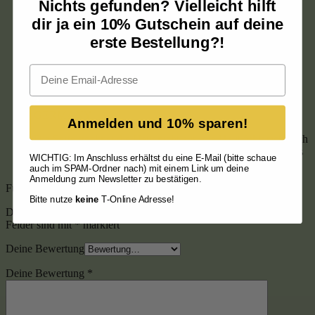
Nichts gefunden? Vielleicht hilft
dir ja ein 10% Gutschein auf deine
Bewertet mit
5
von 5
erste Bestellung?!
Zuzana
(Verifizierter Besitzer)
–
25. Oktober 2024
Email
Lieblingsseife
Anmelden und 10% sparen!
Die Seife trocknet die Haut nicht aus, die Haut fühlt sich nach
dem Duschen gut an und ist mit Feuchtigkeit versorgt. Tolles
WICHTIG: Im Anschluss erhältst du eine E-Mail (bitte schaue
Produkt!
auch im SPAM-Ordner nach) mit einem Link um deine
Anmeldung zum Newsletter zu bestätigen.
Füge deine Bewertung hinzu
Bitte nutze
keine
T-Online Adresse!
Deine E-Mail-Adresse wird nicht veröffentlicht.
Erforderliche
Felder sind mit
*
markiert
Deine Bewertung
Deine Bewertung
*