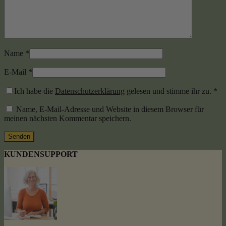
Name
*
E-Mail
*
Ich habe die
Datenschutzerklärung
gelesen und stimme ihr zu.
*
Name, E-Mail-Adresse und Website in diesem Browser für
meinen nächsten Kommentar speichern.
KUNDENSUPPORT