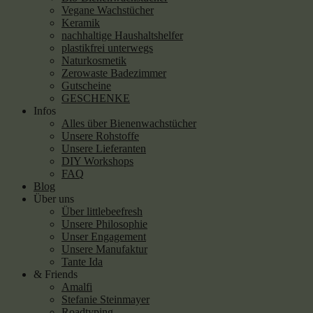
Vegane Wachstücher
Keramik
nachhaltige Haushaltshelfer
plastikfrei unterwegs
Naturkosmetik
Zerowaste Badezimmer
Gutscheine
GESCHENKE
Infos
Alles über Bienenwachstücher
Unsere Rohstoffe
Unsere Lieferanten
DIY Workshops
FAQ
Blog
Über uns
Über littlebeefresh
Unsere Philosophie
Unser Engagement
Unsere Manufaktur
Tante Ida
& Friends
Amalfi
Stefanie Steinmayer
Roadtyping