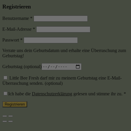
Registrieren
Benutzername
*
E-Mail-Adresse
*
Passwort
*
Verrate uns dein Geburtsdatum und erhalte eine Überraschung zum
Geburtstag!
Geburtstag
(optional)
Little Bee Fresh darf mir zu meinem Geburtstag eine E-Mail-
Überraschung senden.
(optional)
Ich habe die
Datenschutzerklärung
gelesen und stimme ihr zu.
*
Registrieren