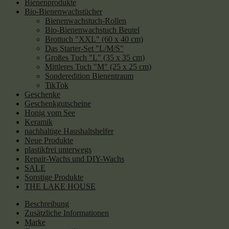
Bienenprodukte
Bio-Bienenwachstücher
Bienenwachstuch-Rollen
Bio-Bienenwachstuch Beutel
Brottuch "XXL" (60 x 40 cm)
Das Starter-Set "L/M/S"
Großes Tuch "L" (35 x 35 cm)
Mittleres Tuch "M" (25 x 25 cm)
Sonderedition Bienentraum
TikTok
Geschenke
Geschenkgutscheine
Honig vom See
Keramik
nachhaltige Haushaltshelfer
Neue Produkte
plastikfrei unterwegs
Repair-Wachs und DIY-Wachs
SALE
Sonstige Produkte
THE LAKE HOUSE
Beschreibung
Zusätzliche Informationen
Marke