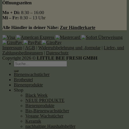
Öffnungszeiten
Mo + Di:
8:30 – 16:00
Mi – Fr:
8:30 – 13 Uhr
Alle Händler in deiner Nähe:
Zur Händlerkarte
Impressum
|
AGB
|
Widerrufsbelehrung und -formular
|
Liefer- und
Zahlungsbedingungen
|
Datenschutz
Copyright 2026 ©
LITTLE BEE FRESH GMBH
Suche
nach:
Bienenwachstücher
Brotbeutel
Bienenprodukte
Shop
Black Week
NEUE PRODUKTE
Bienenprodukte
Bio-Bienenwachstücher
Vegane Wachstücher
Keramik
nachhaltige Haushaltshelfer