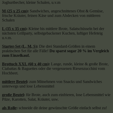
Joghurtbecher, kleine Schalen, u.v.m
M (25 x 25 cm)
:
Sandwiches, angeschnittenes Obst & Gemüse,
frische Kräuter, feinen Käse und zum Abdecken von mittleren
Schalen
L (35 x 35 cm)
:
Kleine bis mittlere Brote, Salatschüsseln bei der
nächsten Grillparty, selbstgebackener Kuchen, luftiger Hefeteig
u.v.m.
Starter-Set (L, M, S)
:
Die drei Standard-Größen in einem
praktischen Set für alle Fälle!
Du sparst sogar 20 % im Vergleich
zum Einzelkauf.
Brottuch XXL (60 x 40 cm)
:
Lange, runde, kleine & große Brote,
Ciabattas & Baguettes oder die vergessenen Riesenzucchini vom
Hochbeet.
mittlere Beutel
:
zum Mitnehmen von Snacks und Sandwiches
unterwegs und lose Lebensmittel
große Beutel
:
für Brote, auch zum einfrieren, lose Lebensmittel wie
Pilze, Karotten, Salat, Kräuter, usw.
als Rolle
:
schneide dir deine gewünschte Größe einfach selbst zu!