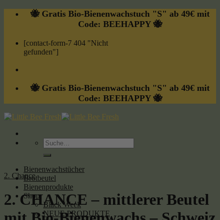
Skip
🐝 Gratis Bio-Bienenwachstuch "S" ab 49€ mit
to
Code: BEEHAPPY 🐝
content
[contact-form-7 404 "Nicht
gefunden"]
🐝 Gratis Bio-Bienenwachstuch "S" ab 49€ mit
Code: BEEHAPPY 🐝
Suche
nach:
Bienenwachstücher
2. Chance
Brotbeutel
Bienenprodukte
2. CHANCE – mittlerer Beutel
Shop
Black Week
mit Bio-Bienenwachs – Schweiz
NEUE PRODUKTE