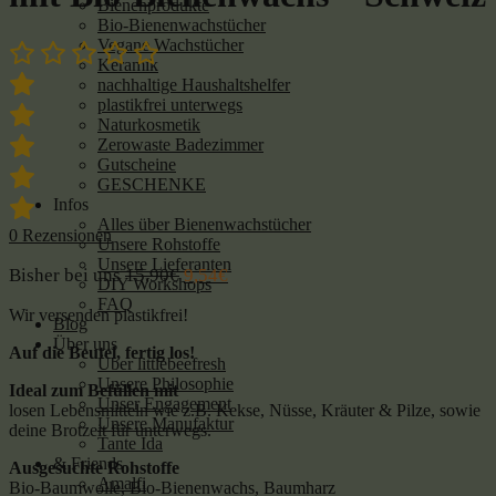
Bienenprodukte
Bio-Bienenwachstücher
Vegane Wachstücher
Keramik
nachhaltige Haushaltshelfer
plastikfrei unterwegs
Naturkosmetik
Zerowaste Badezimmer
Gutscheine
GESCHENKE
Infos
Alles über Bienenwachstücher
0
Rezensionen
Unsere Rohstoffe
Unsere Lieferanten
Bisher bei uns
15,90
€
9,54
€
DIY Workshops
FAQ
Wir versenden plastikfrei!
Blog
Über uns
Auf die Beutel, fertig los!
Über littlebeefresh
Unsere Philosophie
Ideal zum Befüllen mit
Unser Engagement
losen Lebensmitteln wie z.B. Kekse, Nüsse, Kräuter & Pilze, sowie
Unsere Manufaktur
deine Brotzeit für unterwegs.
Tante Ida
& Friends
Ausgesuchte Rohstoffe
Amalfi
Bio-Baumwolle, Bio-Bienenwachs, Baumharz