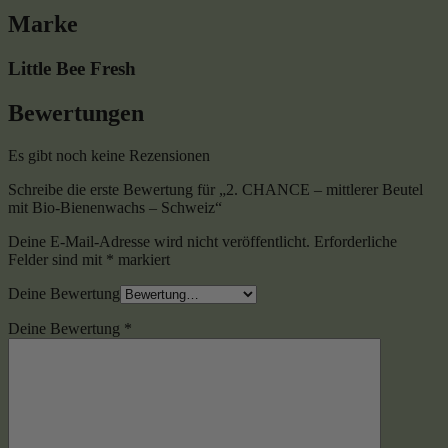
Marke
Little Bee Fresh
Bewertungen
Es gibt noch keine Rezensionen
Schreibe die erste Bewertung für „2. CHANCE – mittlerer Beutel
mit Bio-Bienenwachs – Schweiz“
Deine E-Mail-Adresse wird nicht veröffentlicht.
Erforderliche
Felder sind mit
*
markiert
Deine Bewertung
Deine Bewertung
*