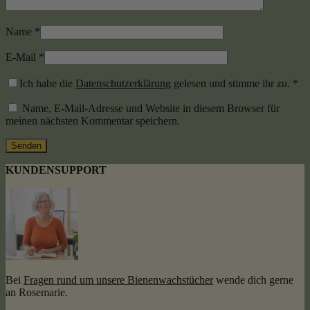
Name
*
E-Mail
*
Ich habe die
Datenschutzerklärung
gelesen und stimme ihr zu.
*
Name, E-Mail-Adresse und Website in diesem Browser für
meinen nächsten Kommentar speichern.
KUNDENSUPPORT
Bei
Fragen rund um unsere Bienenwachstücher
wende dich gerne
an Rosemarie.