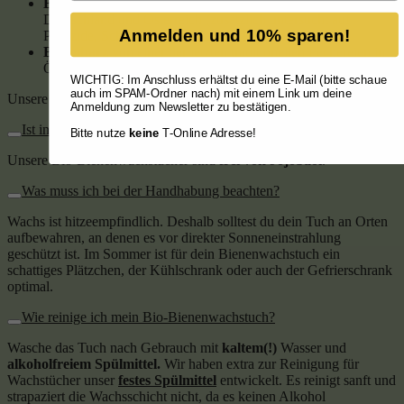
Bio-Bienenwachs
von regionalen Bio-Imkereien aus
Deutschland und Österreich (zusätzlich untersucht auf
Anmelden und 10% sparen!
Pestizide, Schadstoffe und Verfälschungen)
Baumharz
von einer der letzten traditionellen Pechereien in
Österreich
WICHTIG: Im Anschluss erhältst du eine E-Mail (bitte schaue
auch im SPAM-Ordner nach) mit einem Link um deine
Unsere Bio-Bienenwachstücher sind
frei von Jojobaöl
.
Anmeldung zum Newsletter zu bestätigen.
Ist in den Bio-Bienenwachstüchern Jojobaöl enthalten?
Bitte nutze
keine
T-Online Adresse!
Unsere Bio-Bienenwachstücher sind
frei von Jojobaöl
.
Was muss ich bei der Handhabung beachten?
Wachs ist hitzeempfindlich. Deshalb solltest du dein Tuch an Orten
aufbewahren, an denen es vor direkter Sonneneinstrahlung
geschützt ist. Im Sommer ist für dein Bienenwachstuch ein
schattiges Plätzchen, der Kühlschrank oder auch der Gefrierschrank
optimal.
Wie reinige ich mein Bio-Bienenwachstuch?
Wasche das Tuch nach Gebrauch mit
kaltem(!)
Wasser und
alkoholfreiem Spülmittel.
Wir haben extra zur Reinigung für
Wachstücher unser
festes Spülmittel
entwickelt. Es reinigt sanft und
strapaziert die Wachsschicht nicht, da es keinen Alkohol