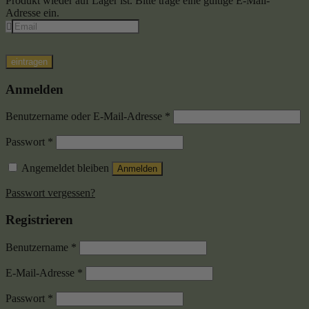
Produkt wieder auf Lager ist. Bitte trage eine gültige E-Mail-
Adresse ein.
eintragen
Anmelden
Benutzername oder E-Mail-Adresse
*
Passwort
*
Angemeldet bleiben
Anmelden
Passwort vergessen?
Registrieren
Benutzername
*
E-Mail-Adresse
*
Passwort
*