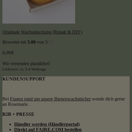
Originale Wachsmischung (Repair & DIY)
Bewertet mit
5.00
von 5
(7)
6,90
€
Wir versenden plastikfrei!
Lieferzeit: ca. 3-4 Werktage
KUNDENSUPPORT
Bei
Fragen rund um unsere Bienenwachstücher
wende dich gerne
an Rosemarie.
B2B + PRESSE
Händler werden (Händlerportal)
Direkt auf FAIRE.COM bestellen