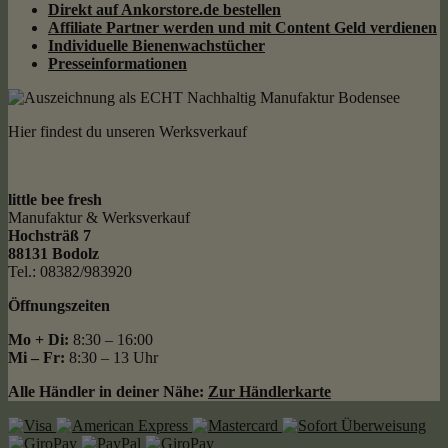
Direkt auf Ankorstore.de bestellen
Affiliate Partner werden und mit Content Geld
verdienen
Individuelle Bienenwachstücher
Presseinformationen
Hier findest du unseren Werksverkauf
little bee fresh
Manufaktur & Werksverkauf
Hochsträß 7
88131 Bodolz
Tel.: 08382/983920
Öffnungszeiten
Mo + Di:
8:30 – 16:00
Mi – Fr:
8:30 – 13 Uhr
Alle Händler in deiner Nähe:
Zur Händlerkarte