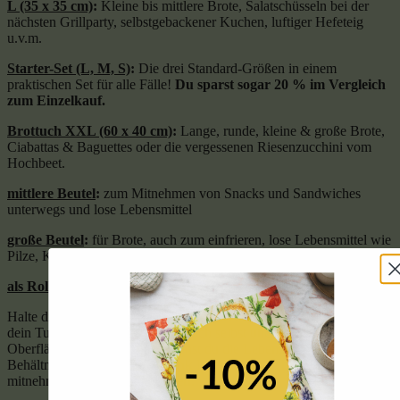
L (35 x 35 cm)
:
Kleine bis mittlere Brote, Salatschüsseln bei der
nächsten Grillparty, selbstgebackener Kuchen, luftiger Hefeteig
u.v.m.
Starter-Set (L, M, S)
:
Die drei Standard-Größen in einem
praktischen Set für alle Fälle!
Du sparst sogar 20 % im Vergleich
zum Einzelkauf.
Brottuch XXL (60 x 40 cm)
:
Lange, runde, kleine & große Brote,
Ciabattas & Baguettes oder die vergessenen Riesenzucchini vom
Hochbeet.
mittlere Beutel
:
zum Mitnehmen von Snacks und Sandwiches
unterwegs und lose Lebensmittel
große Beutel
:
für Brote, auch zum einfrieren, lose Lebensmittel wie
Pilze, Karotten, Salat, Kräuter, usw.
als Rolle
:
schneide dir deine gewünschte Größe einfach selbst zu!
Halte die Enden kurz fest – durch die
Wärme deiner Hände
wir
dein Tuch flexibel und haftet an sich selbst und an allen glatten
Oberflächen. Anschließend kannst du die Lebensmittel und
Behältnisse in den
Kühlschrank
legen, zum nächsten Grillabend
mitnehmen und sogar
einfrieren
.