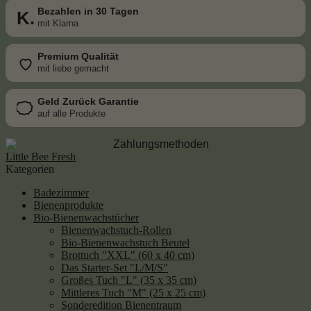
Bezahlen in 30 Tagen
K.
mit Klarna
Premium Qualität
mit liebe gemacht
Geld Zurück Garantie
auf alle Produkte
Little Bee Fresh
Kategorien
Badezimmer
Bienenprodukte
Bio-Bienenwachstücher
Bienenwachstuch-Rollen
Bio-Bienenwachstuch Beutel
Brottuch "XXL" (60 x 40 cm)
Das Starter-Set "L/M/S"
Großes Tuch "L" (35 x 35 cm)
Mittleres Tuch "M" (25 x 25 cm)
Sonderedition Bienentraum