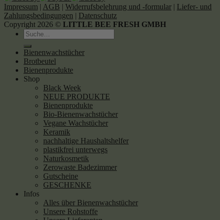
Impressum
|
AGB
|
Widerrufsbelehrung und -formular
|
Liefer- und
Zahlungsbedingungen
|
Datenschutz
Copyright 2026 ©
LITTLE BEE FRESH GMBH
Suche
nach:
Bienenwachstücher
Brotbeutel
Bienenprodukte
Shop
Black Week
NEUE PRODUKTE
Bienenprodukte
Bio-Bienenwachstücher
Vegane Wachstücher
Keramik
nachhaltige Haushaltshelfer
plastikfrei unterwegs
Naturkosmetik
Zerowaste Badezimmer
Gutscheine
GESCHENKE
Infos
Alles über Bienenwachstücher
Unsere Rohstoffe