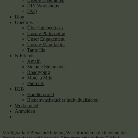
Unsere Lieferanten
DIY Workshops
FAQ
Blog
Über uns
Über littlebeefresh
Unsere Philosophie
Unser Engagement
Unsere Manufaktur
Tante Ida
& Friends
Amalfi
Stefanie Steinmayer
Roadtyping
Motel a Miio
Paprcuts
B2B
Händlerportal
Bienenwachstücher individualisieren
Werbemittel
Anmelden
Verfügbarkeit Benachrichtigung
Wir informieren dich, wenn das