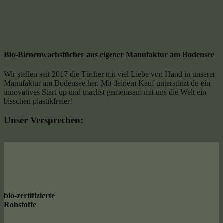
Bio-Bienenwachstücher aus eigener Manufaktur am Bodensee
Wir stellen seit 2017 die Tücher mit viel Liebe von Hand in unserer
Manufaktur am Bodensee her. Mit deinem Kauf unterstützt du ein
innovatives Start-up und machst gemeinsam mit uns die Welt ein
bisschen plastikfreier!
Unser Versprechen:
bio-zertifizierte
Rohstoffe