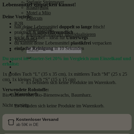
Stefanie Steinmayer
Lebensmittel einpacken kannst!
Roadtyping
Motel a Miio
Deine Vorteile:
Paprcuts
B2B
hält deine Lebensmittel
doppelt so lange
frisch!
Händlerportal
praktisch &
umweltfreundlich
Bienenwachstücher individualisieren
leicht & flexibel – ideal für
Unterwegs
Werbemittel
du kannst deine Lebensmittel
plastikfrei
verpacken
einfache Reinigung
in 10 Sekunden
Suche
nach:
Du sparst im Starter-Set 20% im Vergleich zum Einzelkauf und
erhältst:
1x großes Tuch “L” (35 x 35 cm), 1x mittleres Tuch “M” (25 x 25
cm), 1x kleines Tuch “S” (15 x 15 cm)
Es befinden sich keine Produkte im Warenkorb.
Verwendete Rohstoffe:
Warenkorb
Bio-Baumwolle, Bio-Bienenwachs, Baumharz.
Nicht vorrätig
Es befinden sich keine Produkte im Warenkorb.
Kostenloser Versand
ab 59€ in DE