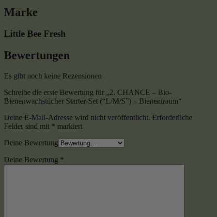
Marke
Little Bee Fresh
Bewertungen
Es gibt noch keine Rezensionen
Schreibe die erste Bewertung für „2. CHANCE – Bio-
Bienenwachstücher Starter-Set (“L/M/S”) – Bienentraum“
Deine E-Mail-Adresse wird nicht veröffentlicht.
Erforderliche
Felder sind mit
*
markiert
Deine Bewertung
Deine Bewertung
*