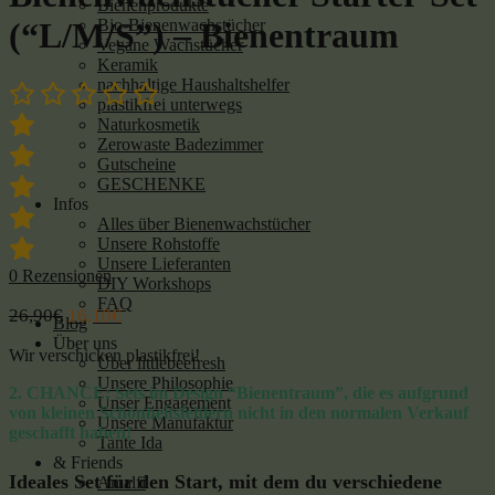
Bienenprodukte
Bio-Bienenwachstücher
(“L/M/S”) – Bienentraum
Vegane Wachstücher
Keramik
nachhaltige Haushaltshelfer
plastikfrei unterwegs
Naturkosmetik
Zerowaste Badezimmer
Gutscheine
GESCHENKE
Infos
Alles über Bienenwachstücher
Unsere Rohstoffe
Unsere Lieferanten
0
Rezensionen
DIY Workshops
FAQ
26,90
€
16,10
€
Blog
Über uns
Wir verschicken plastikfrei!
Über littlebeefresh
Unsere Philosophie
2. CHANCE: Sets im Design “Bienentraum”, die es aufgrund
Unser Engagement
von kleinen Schönheitsfehlern nicht in den normalen Verkauf
Unsere Manufaktur
geschafft haben!
Tante Ida
& Friends
Ideales Set für den Start, mit dem du verschiedene
Amalfi