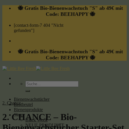
Skip
🐝 Gratis Bio-Bienenwachstuch "S" ab 49€ mit
to
Code: BEEHAPPY 🐝
content
[contact-form-7 404 "Nicht
gefunden"]
🐝 Gratis Bio-Bienenwachstuch "S" ab 49€ mit
Code: BEEHAPPY 🐝
Suche
nach:
Bienenwachstücher
2. Chance
Brotbeutel
Bienenprodukte
2. CHANCE – Bio-
Shop
Black Week
Bienenwachstücher Starter-Set
NEUE PRODUKTE