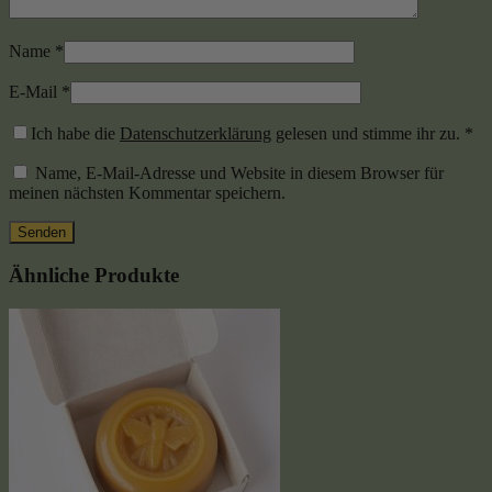
Name
*
E-Mail
*
Ich habe die
Datenschutzerklärung
gelesen und stimme ihr zu.
*
Name, E-Mail-Adresse und Website in diesem Browser für
meinen nächsten Kommentar speichern.
Ähnliche Produkte