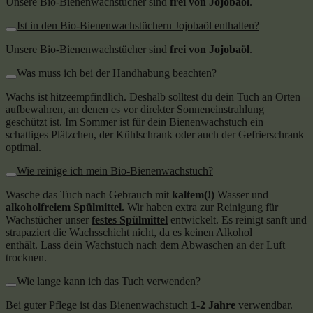
Unsere Bio-Bienenwachstücher sind
frei von Jojobaöl
.
Ist in den Bio-Bienenwachstüchern Jojobaöl enthalten?
Unsere Bio-Bienenwachstücher sind
frei von Jojobaöl
.
Was muss ich bei der Handhabung beachten?
Wachs ist hitzeempfindlich. Deshalb solltest du dein Tuch an Orten
aufbewahren, an denen es vor direkter Sonneneinstrahlung
geschützt ist. Im Sommer ist für dein Bienenwachstuch ein
schattiges Plätzchen, der Kühlschrank oder auch der Gefrierschrank
optimal.
Wie reinige ich mein Bio-Bienenwachstuch?
Wasche das Tuch nach Gebrauch mit
kaltem(!)
Wasser und
alkoholfreiem Spülmittel.
Wir haben extra zur Reinigung für
Wachstücher unser
festes Spülmittel
entwickelt. Es reinigt sanft und
strapaziert die Wachsschicht nicht, da es keinen Alkohol
enthält. Lass dein Wachstuch nach dem Abwaschen an der Luft
trocknen.
Wie lange kann ich das Tuch verwenden?
Bei guter Pflege ist das Bienenwachstuch
1-2 Jahre
verwendbar.