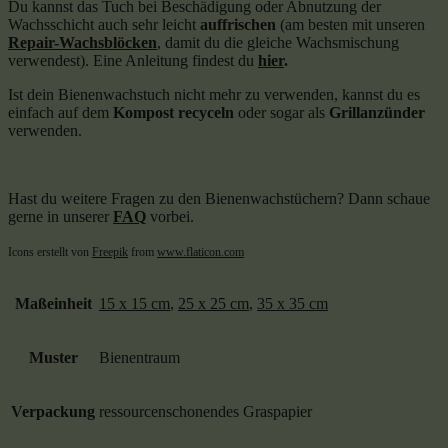
Du kannst das Tuch bei Beschädigung oder Abnutzung der
Wachsschicht auch sehr leicht
auffrischen
(am besten mit unseren
Repair-Wachsblöcken
, damit du die gleiche Wachsmischung
verwendest). Eine Anleitung findest du
hier
.
Ist dein Bienenwachstuch nicht mehr zu verwenden, kannst du es
einfach auf dem
Kompost recyceln
oder sogar als
Grillanzünder
verwenden.
Hast du weitere Fragen zu den Bienenwachstüchern? Dann schaue
gerne in unserer
FAQ
vorbei.
Icons erstellt von
Freepik
from
www.flaticon.com
Maßeinheit
15 x 15 cm
,
25 x 25 cm
,
35 x 35 cm
Muster
Bienentraum
Verpackung
ressourcenschonendes Graspapier