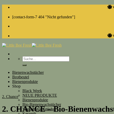
Skip
🐝 
to
content
[contact-form-7 404 "Nicht gefunden"]
🐝 
Suche
nach:
Bienenwachstücher
Brotbeutel
Bienenprodukte
Shop
Black Week
NEUE PRODUKTE
2. Chance
Bienenprodukte
Bio-Bienenwachstücher
2. CHANCE – Bio-Bienenwachst
Vegane Wachstücher
Keramik