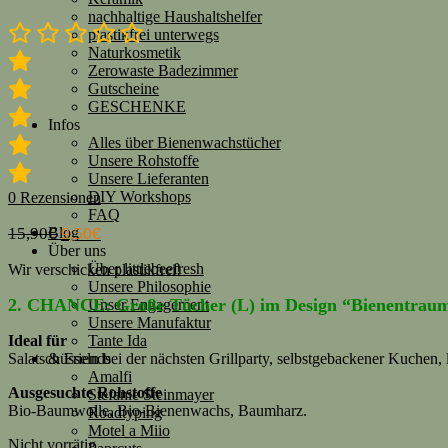
nachhaltige Haushaltshelfer
plastikfrei unterwegs
Naturkosmetik
Zerowaste Badezimmer
Gutscheine
GESCHENKE
Infos
Alles über Bienenwachstücher
Unsere Rohstoffe
Unsere Lieferanten
DIY Workshops
0
Rezensionen
FAQ
Blog
15,90
€
9,50
€
Über uns
Über littlebeefresh
Wir verschicken plastikfrei!
Unsere Philosophie
2. CHANCE: Große Tücher (L) im Design “Bienentraum”, 
Unser Engagement
Unsere Manufaktur
Tante Ida
Ideal für
& Friends
Salatschüsseln bei der nächsten Grillparty, selbstgebackener Kuchen, l
Amalfi
Ausgesuchte Rohstoffe
Stefanie Steinmayer
Bio-Baumwolle, Bio-Bienenwachs, Baumharz.
Roadtyping
Motel a Miio
Nicht vorrätig