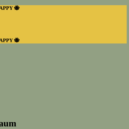
HAPPY 🐝
HAPPY 🐝
raum