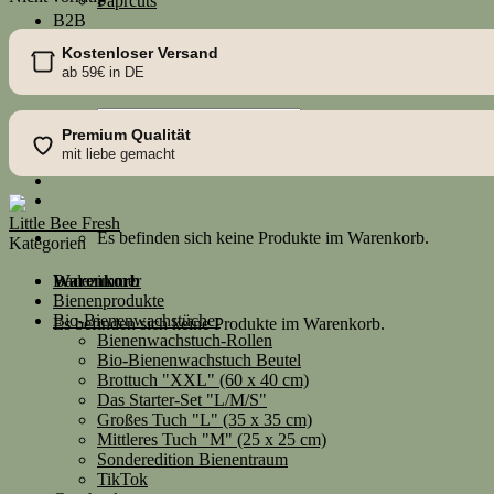
Paprcuts
B2B
Händlerportal
Kostenloser Versand
Bienenwachstücher individualisieren
ab 59€ in DE
Werbemittel
Suche
Premium Qualität
nach:
mit liebe gemacht
Little Bee Fresh
Es befinden sich keine Produkte im Warenkorb.
Kategorien
Warenkorb
Badezimmer
Bienenprodukte
Bio-Bienenwachstücher
Es befinden sich keine Produkte im Warenkorb.
Bienenwachstuch-Rollen
Bio-Bienenwachstuch Beutel
Brottuch "XXL" (60 x 40 cm)
Das Starter-Set "L/M/S"
Großes Tuch "L" (35 x 35 cm)
Mittleres Tuch "M" (25 x 25 cm)
Sonderedition Bienentraum
TikTok