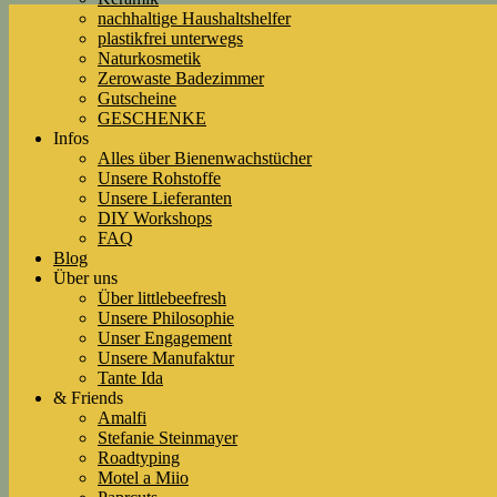
nachhaltige Haushaltshelfer
plastikfrei unterwegs
Naturkosmetik
Zerowaste Badezimmer
Gutscheine
GESCHENKE
Infos
Alles über Bienenwachstücher
Unsere Rohstoffe
Unsere Lieferanten
DIY Workshops
FAQ
Blog
Über uns
Über littlebeefresh
Unsere Philosophie
Unser Engagement
Unsere Manufaktur
Tante Ida
& Friends
Amalfi
Stefanie Steinmayer
Roadtyping
Motel a Miio