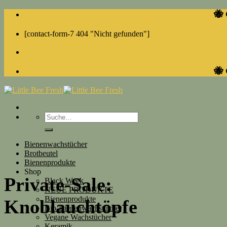
Skip
🐝 
to
content
[contact-form-7 404 "Nicht gefunden"]
🐝 
Suche
nach:
Bienenwachstücher
Brotbeutel
Bienenprodukte
Shop
Private-Sale:
Black Week
NEUE PRODUKTE
Bienenprodukte
Knoblauchtöpfe
Bio-Bienenwachstücher
Vegane Wachstücher
Keramik