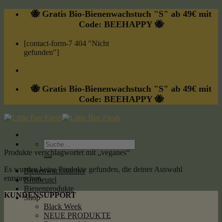
Skip
🐝 Gratis Bio-Bienenwachstuch "S" ab 49€ mit
to
Code: BEEHAPPY 🐝
content
[contact-form-7 404 "Nicht
gefunden"]
🐝 Gratis Bio-Bienenwachstuch "S" ab 49€ mit
Code: BEEHAPPY 🐝
Suche
nach:
Produkte verschlagwortet mit „veganes“
Es wurden keine Produkte gefunden, die deiner Auswahl
Bienenwachstücher
entsprechen.
Brotbeutel
Bienenprodukte
KUNDENSUPPORT
Shop
Black Week
NEUE PRODUKTE