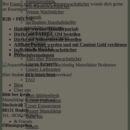
Bienenprodukte
Bei
Fragen rund um unsere Bienenwachstücher
wende dich gerne
Bio-Bienenwachstücher
an Rosemarie.
Vegane Wachstücher
Keramik
B2B + PRESSE
nachhaltige Haushaltshelfer
plastikfrei unterwegs
Händler werden (Händlerportal)
Naturkosmetik
Direkt auf FAIRE.COM bestellen
Zerowaste Badezimmer
Direkt auf Ankorstore.de bestellen
Gutscheine
Affiliate Partner werden und mit Content Geld
verdienen
GESCHENKE
Individuelle Bienenwachstücher
Infos
Presseinformationen
Alles über Bienenwachstücher
Unsere Rohstoffe
Unsere Lieferanten
DIY Workshops
Hier findest du unseren Werksverkauf
FAQ
Blog
Über uns
little bee fresh
Über littlebeefresh
Manufaktur & Werksverkauf
Unsere Philosophie
Hochsträß 7
Unser Engagement
88131 Bodolz
Unsere Manufaktur
Tel.: 08382/983920
Tante Ida
& Friends
Öffnungszeiten
Amalfi