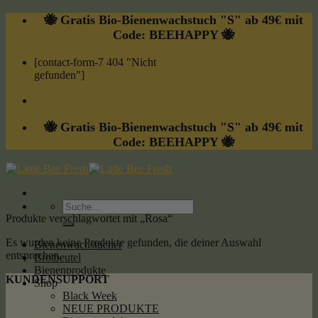
Skip
🐝 Gratis Bio-Bienenwachstuch "S" ab 49€ mit
to
Code: BEEHAPPY 🐝
content
[contact-form-7 404 "Nicht
gefunden"]
🐝 Gratis Bio-Bienenwachstuch "S" ab 49€ mit
Code: BEEHAPPY 🐝
Suche
nach:
Produkte verschlagwortet mit „Rosa“
Es wurden keine Produkte gefunden, die deiner Auswahl
Bienenwachstücher
entsprechen.
Brotbeutel
Bienenprodukte
KUNDENSUPPORT
Shop
Black Week
NEUE PRODUKTE