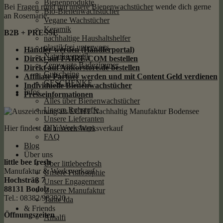
Bienenprodukte
Bei
Fragen rund um unsere Bienenwachstücher
wende dich gerne
Bio-Bienenwachstücher
an Rosemarie.
Vegane Wachstücher
Keramik
B2B + PRESSE
nachhaltige Haushaltshelfer
plastikfrei unterwegs
Händler werden (Händlerportal)
Naturkosmetik
Direkt auf FAIRE.COM bestellen
Zerowaste Badezimmer
Direkt auf Ankorstore.de bestellen
Gutscheine
Affiliate Partner werden und mit Content Geld
verdienen
GESCHENKE
Individuelle Bienenwachstücher
Infos
Presseinformationen
Alles über Bienenwachstücher
Unsere Rohstoffe
Unsere Lieferanten
DIY Workshops
Hier findest du unseren Werksverkauf
FAQ
Blog
Über uns
little bee fresh
Über littlebeefresh
Manufaktur & Werksverkauf
Unsere Philosophie
Hochsträß 7
Unser Engagement
88131 Bodolz
Unsere Manufaktur
Tel.: 08382/983920
Tante Ida
& Friends
Öffnungszeiten
Amalfi