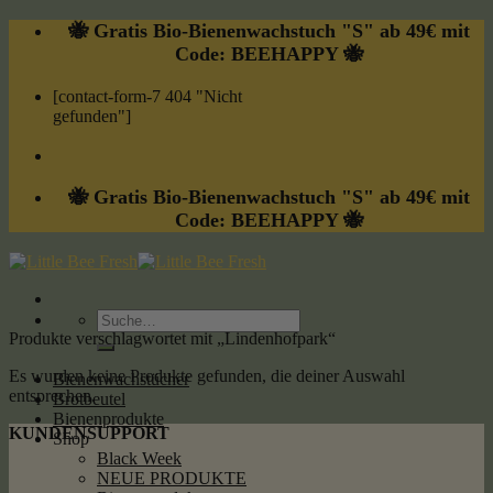
Skip
🐝 Gratis Bio-Bienenwachstuch "S" ab 49€ mit
to
Code: BEEHAPPY 🐝
content
[contact-form-7 404 "Nicht
gefunden"]
🐝 Gratis Bio-Bienenwachstuch "S" ab 49€ mit
Code: BEEHAPPY 🐝
Suche
nach:
Produkte verschlagwortet mit „Lindenhofpark“
Es wurden keine Produkte gefunden, die deiner Auswahl
Bienenwachstücher
entsprechen.
Brotbeutel
Bienenprodukte
KUNDENSUPPORT
Shop
Black Week
NEUE PRODUKTE