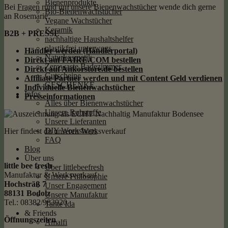
Bienenprodukte
Bei
Fragen rund um unsere Bienenwachstücher
wende dich gerne
Bio-Bienenwachstücher
an Rosemarie.
Vegane Wachstücher
Keramik
B2B + PRESSE
nachhaltige Haushaltshelfer
plastikfrei unterwegs
Händler werden (Händlerportal)
Naturkosmetik
Direkt auf FAIRE.COM bestellen
Zerowaste Badezimmer
Direkt auf Ankorstore.de bestellen
Gutscheine
Affiliate Partner werden und mit Content Geld
verdienen
GESCHENKE
Individuelle Bienenwachstücher
Infos
Presseinformationen
Alles über Bienenwachstücher
Unsere Rohstoffe
Unsere Lieferanten
DIY Workshops
Hier findest du unseren Werksverkauf
FAQ
Blog
Über uns
little bee fresh
Über littlebeefresh
Manufaktur & Werksverkauf
Unsere Philosophie
Hochsträß 7
Unser Engagement
88131 Bodolz
Unsere Manufaktur
Tel.: 08382/983920
Tante Ida
& Friends
Öffnungszeiten
Amalfi