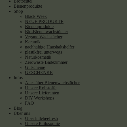
Brotbeutel
Bienenprodukte
Shop
Black Week
NEUE PRODUKTE
Bienenprodukte
Bio-Bienenwachstücher
Vegane Wachstücher
Keramik
nachhaltige Haushaltshelfer
plastikfrei unterwegs
Naturkosmetik
Zerowaste Badezimmer
Gutscheine
GESCHENKE
Infos
Alles über Bienenwachstücher
Unsere Rohstoffe
Unsere Lieferanten
DIY Workshops
FAQ
Blog
Über uns
Über littlebeefresh
Unsere Philosophie