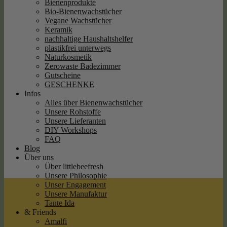
Bienenprodukte
Bio-Bienenwachstücher
Vegane Wachstücher
Keramik
nachhaltige Haushaltshelfer
plastikfrei unterwegs
Naturkosmetik
Zerowaste Badezimmer
Gutscheine
GESCHENKE
Infos
Alles über Bienenwachstücher
Unsere Rohstoffe
Unsere Lieferanten
DIY Workshops
FAQ
Blog
Über uns
Über littlebeefresh
Unsere Philosophie
Unser Engagement
Unsere Manufaktur
Tante Ida
& Friends
Amalfi