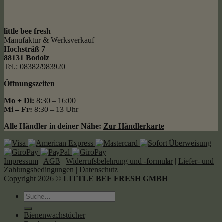
little bee fresh
Manufaktur & Werksverkauf
Hochsträß 7
88131 Bodolz
Tel.: 08382/983920
Öffnungszeiten
Mo + Di:
8:30 – 16:00
Mi – Fr:
8:30 – 13 Uhr
Alle Händler in deiner Nähe:
Zur Händlerkarte
Impressum
|
AGB
|
Widerrufsbelehrung und -formular
|
Liefer- und
Zahlungsbedingungen
|
Datenschutz
Copyright 2026 ©
LITTLE BEE FRESH GMBH
Suche
nach:
Bienenwachstücher