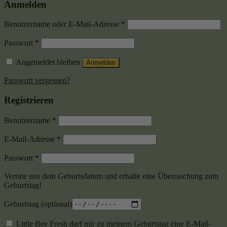
Anmelden
Benutzername oder E-Mail-Adresse
*
Passwort
*
Angemeldet bleiben
Anmelden
Passwort vergessen?
Registrieren
Benutzername
*
E-Mail-Adresse
*
Passwort
*
Verrate uns dein Geburtsdatum und erhalte eine Überraschung zum
Geburtstag!
Geburtstag
(optional)
Little Bee Fresh darf mir zu meinem Geburtstag eine E-Mail-