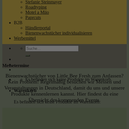
Stefanie Steinmayer
Roadtyping
Motel a Miio
Paprcuts
B2B
Händlerportal
Bienenwachstücher individualisieren
Werbemittel
Suche
nach:
Messetermine
Bienenwachstücher von Little Bee Fresh zum Anfassen?
Es befinden sich keine Produkte im Warenkorb.
Kein Problem! Regelmäßig besuchen wir Messen und
Veranstaltungen in Deutschland, damit du uns und unsere
Warenkorb
Produkte kennenlernen kannst. Hier findest du eine
Übersicht der kommenden Events.
Es befinden sich keine Produkte im Warenkorb.